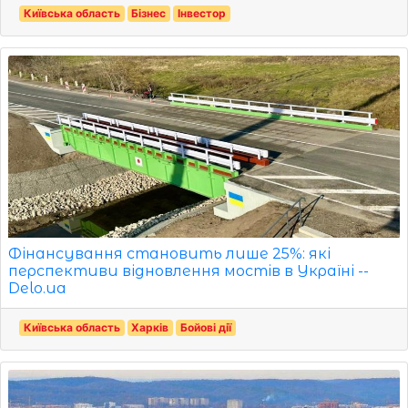
Київська область
Бізнес
Інвестор
Фінансування становить лише 25%: які
перспективи відновлення мостів в Україні --
Delo.ua
Київська область
Харків
Бойові дії