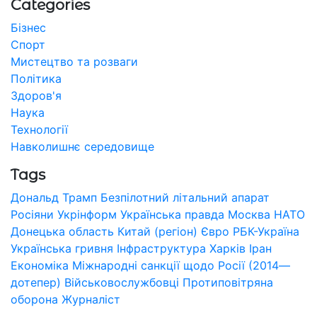
Categories
Бізнес
Спорт
Мистецтво та розваги
Політика
Здоров'я
Наука
Технології
Навколишнє середовище
Tags
Дональд Трамп
Безпілотний літальний апарат
Росіяни
Укрінформ
Українська правда
Москва
НАТО
Донецька область
Китай (регіон)
Євро
РБК-Україна
Українська гривня
Інфраструктура
Харків
Іран
Економіка
Міжнародні санкції щодо Росії (2014—
дотепер)
Військовослужбовці
Протиповітряна
оборона
Журналіст