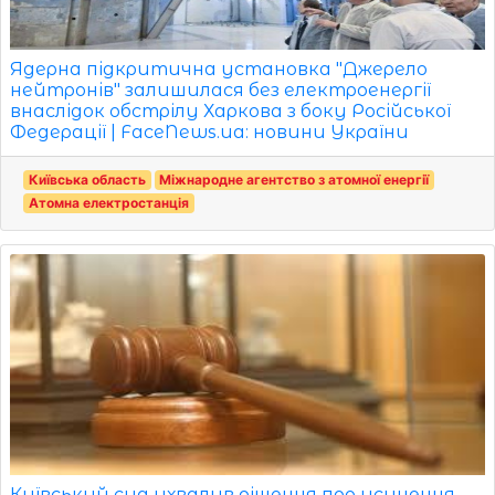
Ядерна підкритична установка "Джерело
нейтронів" залишилася без електроенергії
внаслідок обстрілу Харкова з боку Російської
Федерації | FaceNews.ua: новини України
Київська область
Міжнародне агентство з атомної енергії
Атомна електростанція
Київський суд ухвалив рішення про усунення