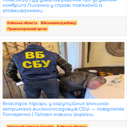
комбрига Лисенка у справі, пов'язаній із
зловживаннями.
Київська область
Військовослужбовці
Правоохоронний орган
Внаслідок підозри у корупційних злочинах
затримано високопосадовців СБУ, — повідомляє
Гончаренко | Головні новини України.
Народний депутат України
Київська область