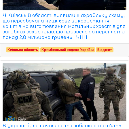
У Київській області виявили шахрайську схему,
що передбачала нецільове використання
коштів на виготовлення могильних хрестів для
загиблих захисників, що призвело до переплати
понад 2,8 мільйона гривень | УНН
Київська область
Кримінальний кодекс України
Бюджет
В Україні було виявлено та заблоковано п'ять