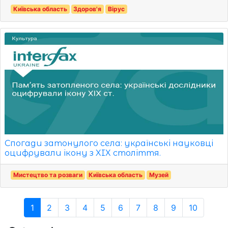
Київська область
Здоров'я
Вірус
Спогади затонулого села: українські науковці
оцифрували ікону з XIX століття.
Мистецтво та розваги
Київська область
Музей
1
2
3
4
5
6
7
8
9
10