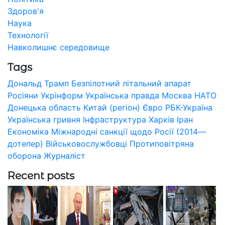
Здоров'я
Наука
Технології
Навколишнє середовище
Tags
Дональд Трамп
Безпілотний літальний апарат
Росіяни
Укрінформ
Українська правда
Москва
НАТО
Донецька область
Китай (регіон)
Євро
РБК-Україна
Українська гривня
Інфраструктура
Харків
Іран
Економіка
Міжнародні санкції щодо Росії (2014—
дотепер)
Військовослужбовці
Протиповітряна
оборона
Журналіст
Recent posts