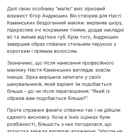
Далі свою особливу "магію" вніс зірковий
візажист Єгор Андрюшин. Він створив для Насті
Каменських бездоганний макіяж: вирівняв шкіру,
підкреслив очі яскравими тінями, додав накладні
вії та змінив відтінок губ. Крім того, Андрюшин
завершив образ співачки стильним перукою з
коротким і прямим волоссям.
Зазначимо, що після нанесення професійного
макіяжу Настя Каменських виглядає зовсім
інакше. Зірка вирішила запитати у своїх
шанувальників, який варіант їм подобається
більше – до чи після перетворення: "Який із
образів вам подобається більше?".
Проте справжні фанати співачки так і не дійшли
єдиного висновку. Хоча в їхніх оцінках були
розбіжності, більшість з них погодилася, що
артистка завжди виглядає вражаюче: "Ніколи не