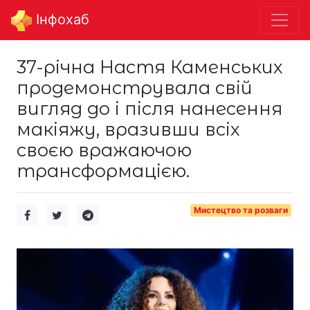
Інфохаб
37-річна Настя Каменських
продемонструвала свій
вигляд до і після нанесення
макіяжу, вразивши всіх
своєю вражаючою
трансформацією.
Мистецтво та розваги