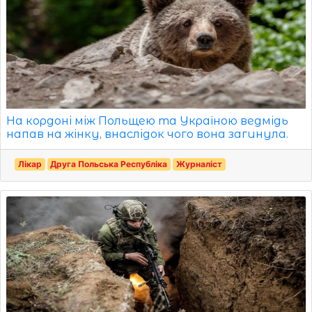
На кордоні між Польщею та Україною ведмідь
напав на жінку, внаслідок чого вона загинула.
Лікар
Друга Польська Республіка
Журналіст