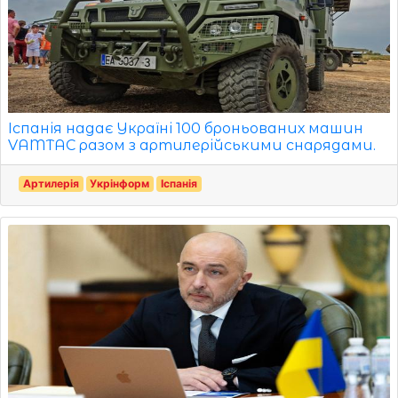
Іспанія надає Україні 100 броньованих машин
VAMTAC разом з артилерійськими снарядами.
Артилерія
Укрінформ
Іспанія