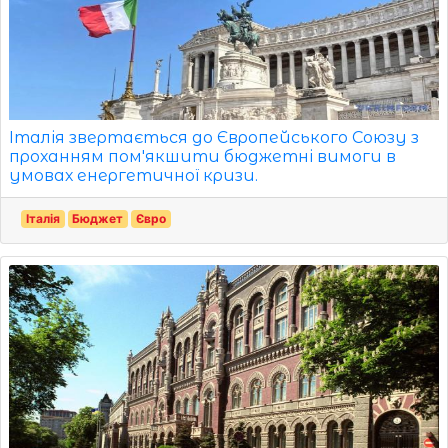
Італія звертається до Європейського Союзу з
проханням пом'якшити бюджетні вимоги в
умовах енергетичної кризи.
Італія
Бюджет
Євро