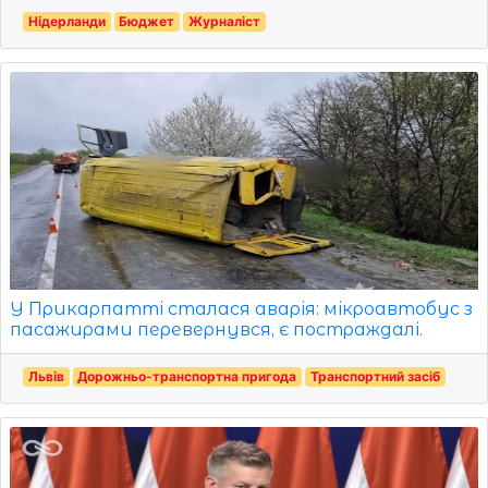
Нідерланди
Бюджет
Журналіст
У Прикарпатті сталася аварія: мікроавтобус з
пасажирами перевернувся, є постраждалі.
Львів
Дорожньо-транспортна пригода
Транспортний засіб