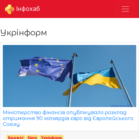
Інфохаб
Укрінформ
Міністерство фінансів опублікувало розклад
отримання 90 мільярдів євро від Європейського
Союзу.
Бюджет
Євро
Укрінформ