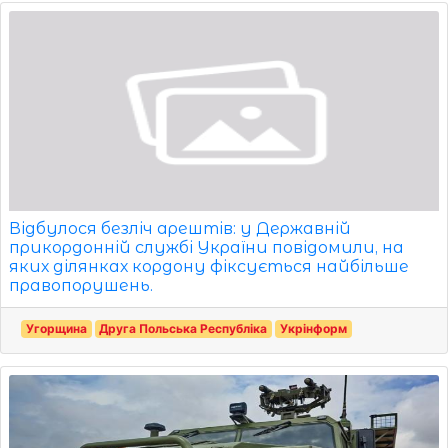
Відбулося безліч арештів: у Державній
прикордонній службі України повідомили, на
яких ділянках кордону фіксується найбільше
правопорушень.
Угорщина
Друга Польська Республіка
Укрінформ