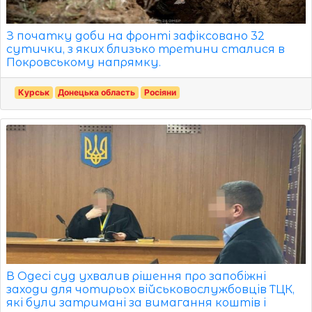
З початку доби на фронті зафіксовано 32
сутички, з яких близько третини сталися в
Покровському напрямку.
Курськ
Донецька область
Росіяни
В Одесі суд ухвалив рішення про запобіжні
заходи для чотирьох військовослужбовців ТЦК,
які були затримані за вимагання коштів і