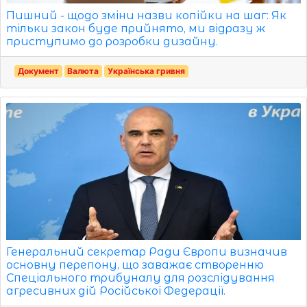
Пишний - щодо зміни назви копійки на шаг: Як
тільки закон буде прийнято, ми відразу ж
приступимо до розробки дизайну.
Документ
Валюта
Українська гривня
Генеральний секретар Ради Європи визначив
основну перепону, що заважає створенню
Спеціального трибуналу для розслідування
агресивних дій Російської Федерації.