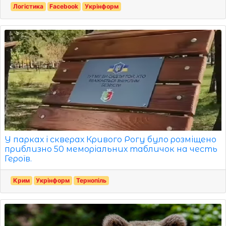
Логістика
Facebook
Укрінформ
У парках і скверах Кривого Рогу було розміщено
приблизно 50 меморіальних табличок на честь
Героїв.
Крим
Укрінформ
Тернопіль