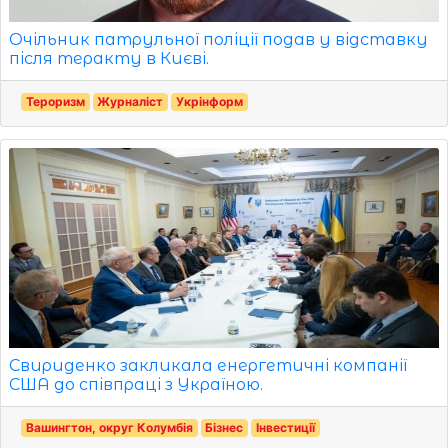
Очільник патрульної поліції подав у відставку
після теракту в Києві.
Тероризм
Журналіст
Укрінформ
Свириденко закликала енергетичні компанії
США до співпраці з Україною.
Вашингтон, округ Колумбія
Бізнес
Інвестиції