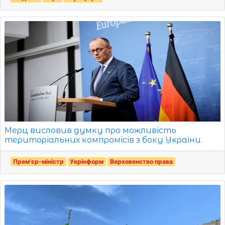
Мерц висловив думку про можливість
територіальних компромісів з боку України.
Прем'єр-міністр
Укрінформ
Верховенство права