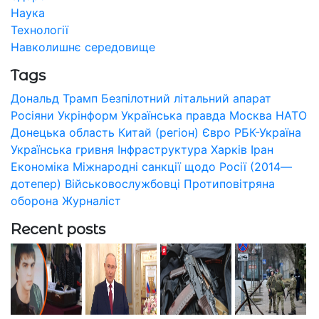
Наука
Технології
Навколишнє середовище
Tags
Дональд Трамп
Безпілотний літальний апарат
Росіяни
Укрінформ
Українська правда
Москва
НАТО
Донецька область
Китай (регіон)
Євро
РБК-Україна
Українська гривня
Інфраструктура
Харків
Іран
Економіка
Міжнародні санкції щодо Росії (2014—
дотепер)
Військовослужбовці
Протиповітряна
оборона
Журналіст
Recent posts