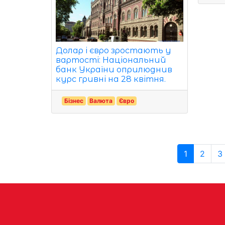
Долар і євро зростають у
вартості: Національний
банк України оприлюднив
курс гривні на 28 квітня.
Бізнес
Валюта
Євро
1
2
3