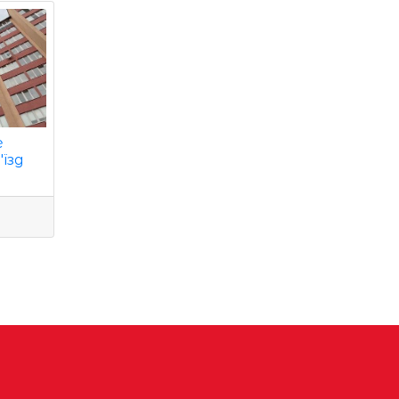
е
'їзд