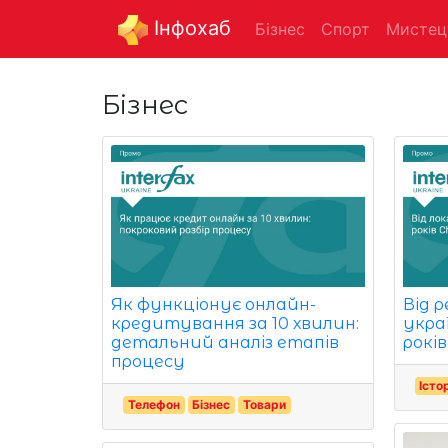
Інфохаб
Бізнес
Спорт
Мистец
Бізнес
Як функціонує онлайн-
Від р
кредитування за 10 хвилин:
укра
детальний аналіз етапів
років
процесу
Істо
Телефон
Бізнес
Товари