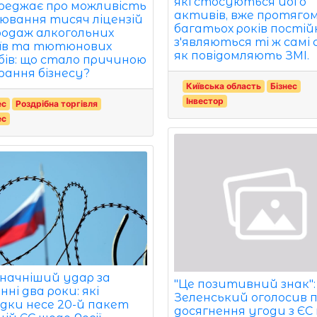
які стосуються його
реджає про можливість
активів, вже протяго
ювання тисяч ліцензій
багатьох років постій
родаж алкогольних
з'являються ті ж самі 
їв та тютюнових
як повідомляють ЗМІ.
бів: що стало причиною
рання бізнесу?
Київська область
Бізнес
Інвестор
ес
Роздрібна торгівля
ес
начніший удар за
"Це позитивний знак":
ні два роки: які
Зеленський оголосив 
ідки несе 20-й пакет
досягнення угоди з ЄС