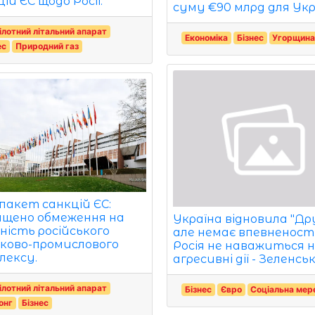
ій ЄС щодо Росії.
суму €90 млрд для Укр
ілотний літальний апарат
Економіка
Бізнес
Угорщин
ес
Природний газ
 пакет санкцій ЄС:
ищено обмеження на
Україна відновила "Др
ьність російського
але немає впевненості
ьково-промислового
Росія не наважиться н
лексу.
агресивні дії - Зеленсь
ілотний літальний апарат
Бізнес
Євро
Соціальна ме
онг
Бізнес