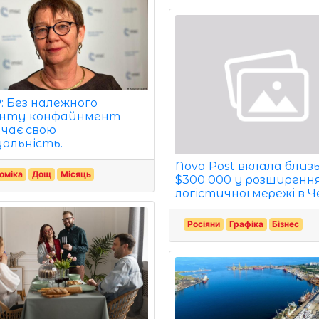
: Без належного
нту конфайнмент
чає свою
альність.
Nova Post вклала близ
оміка
Дощ
Місяць
$300 000 у розширення
логістичної мережі в Че
Росіяни
Графіка
Бізнес