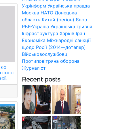
Укрінформ
Українська правда
Москва
НАТО
Донецька
область
Китай (регіон)
Євро
РБК-Україна
Українська гривня
Інфраструктура
Харків
Іран
Економіка
Міжнародні санкції
щодо Росії (2014—дотепер)
Військовослужбовці
Протиповітряна оборона
ько
Журналіст
 своєї
хії.
Recent posts