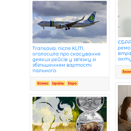
ЄБРР
ремо
Transavia, після KLM,
втра
оголосила про скасування
акту
деяких рейсів у зв'язку зі
збільшенням вартості
пального.
Екон
Бізнес
Ізраїль
Євро