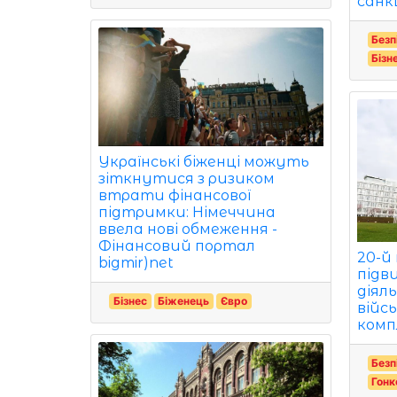
санкц
Безп
Бізн
Українські біженці можуть
зіткнутися з ризиком
втрати фінансової
підтримки: Німеччина
ввела нові обмеження -
Фінансовий портал
20-й
bigmir)net
підв
діял
Бізнес
Біженець
Євро
війс
комп
Безп
Гонк