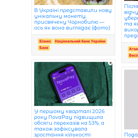
Післ
В Україні представили нову
відч
унікальну монету,
убер
присвячену Чорнобилю —
та я
ось як вона виглядає (фото)
вико
пред
Бізнес
Національний банк України
Банк
Атм
Весі
У першому кварталі 2026
року NovaPay підвищила
обсяги переказів на 53%, а
також зафіксувала
зростання кількості
Пода