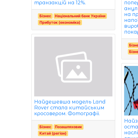
транзакцій на 12%.
попе
анул
на п
Бізнес
Національний банк України
напо
Прибуток (економіка)
виро
пока
Бізн
Бізн
Найдешевша модель Land
Rover стала китайським
кросовером. Фотографії.
Найз
остан
Бізнес
Позашляховик
насл
Китай (регіон)