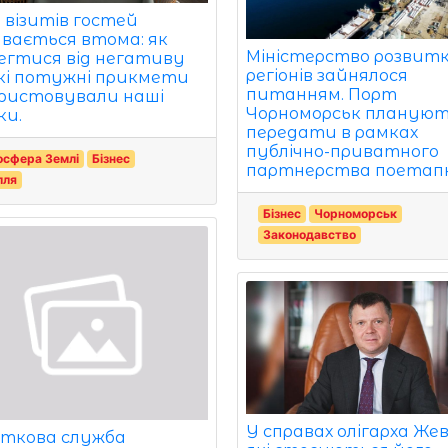
я візитів гостей
увається втома: як
Міністерство розвит
егтися від негативу
регіонів зайнялося
кі потужні прикмети
питанням. Порт
ристовували наші
Чорноморськ планую
ки.
передати в рамках
публічно-приватного
осфера Землі
Бізнес
партнерства поетапн
лля
Бізнес
Чорноморськ
Законодавство
У справах олігарха Жев
ткова служба