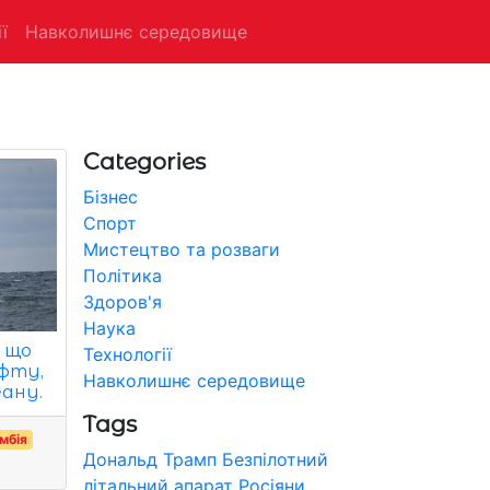
ї
Навколишнє середовище
Categories
Бізнес
Спорт
Мистецтво та розваги
Політика
Здоров'я
Наука
 що
Технології
афту,
Навколишнє середовище
еану.
Tags
мбія
Дональд Трамп
Безпілотний
літальний апарат
Росіяни