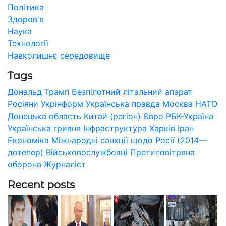
Політика
Здоров'я
Наука
Технології
Навколишнє середовище
Tags
Дональд Трамп
Безпілотний літальний апарат
Росіяни
Укрінформ
Українська правда
Москва
НАТО
Донецька область
Китай (регіон)
Євро
РБК-Україна
Українська гривня
Інфраструктура
Харків
Іран
Економіка
Міжнародні санкції щодо Росії (2014—
дотепер)
Військовослужбовці
Протиповітряна
оборона
Журналіст
Recent posts