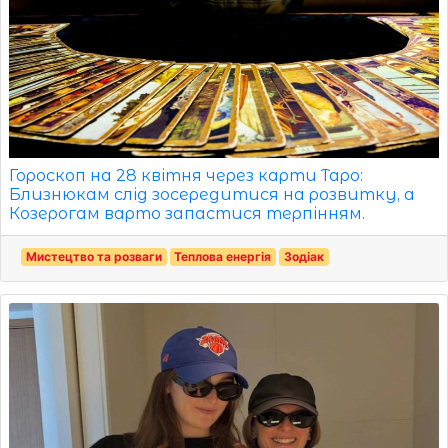
Гороскоп на 28 квітня через карти Таро:
Близнюкам слід зосередитися на розвитку, а
Козерогам варто запастися терпінням.
Мистецтво та розваги
Теплова енергія
Зодіак