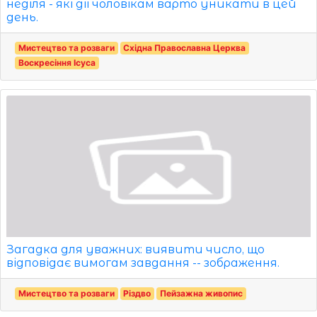
неділя - які дії чоловікам варто уникати в цей
день.
Мистецтво та розваги
Східна Православна Церква
Воскресіння Ісуса
Загадка для уважних: виявити число, що
відповідає вимогам завдання -- зображення.
Мистецтво та розваги
Різдво
Пейзажна живопис