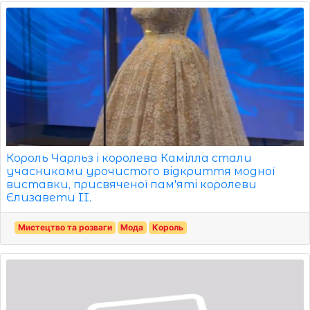
Король Чарльз і королева Камілла стали
учасниками урочистого відкриття модної
виставки, присвяченої пам'яті королеви
Єлизавети II.
Мистецтво та розваги
Мода
Король