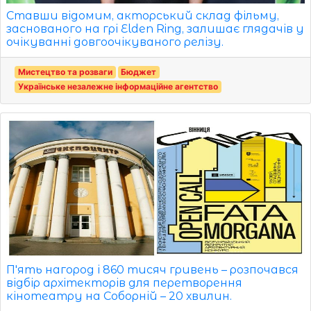
Ставши відомим, акторський склад фільму,
заснованого на грі Elden Ring, залишає глядачів у
очікуванні довгоочікуваного релізу.
Мистецтво та розваги
Бюджет
Українське незалежне інформаційне агентство
П'ять нагород і 860 тисяч гривень – розпочався
відбір архітекторів для перетворення
кінотеатру на Соборній – 20 хвилин.