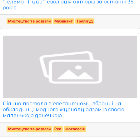
"Тельма і Луїза": еволюція акторів за останні 35
років
Мистецтво та розваги
Музикант
Голлівуд
Ріанна постала в елегантному вбранні на
обкладинці модного журналу разом із своєю
маленькою донечкою.
Мистецтво та розваги
Реп
Фотосесія