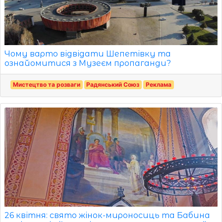
Чому варто відвідати Шепетівку та
ознайомитися з Музеєм пропаганди?
Мистецтво та розваги
Радянський Союз
Реклама
26 квітня: свято жінок-мироносиць та Бабина