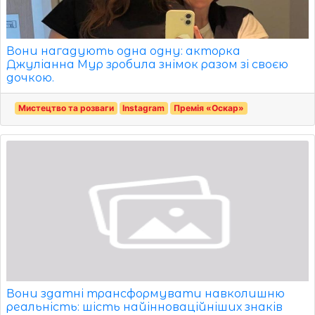
Вони нагадують одна одну: акторка
Джуліанна Мур зробила знімок разом зі своєю
дочкою.
Мистецтво та розваги
Instagram
Премія «Оскар»
Вони здатні трансформувати навколишню
реальність: шість найінноваційніших знаків