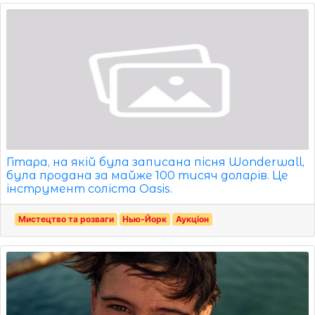
Гітара, на якій була записана пісня Wonderwall,
була продана за майже 100 тисяч доларів. Це
інструмент соліста Oasis.
Мистецтво та розваги
Нью-Йорк
Аукціон