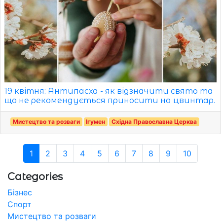
19 квітня: Антипасха - як відзначити свято та
що не рекомендується приносити на цвинтар.
Мистецтво та розваги
Ігумен
Східна Православна Церква
1
2
3
4
5
6
7
8
9
10
Categories
Бізнес
Спорт
Мистецтво та розваги