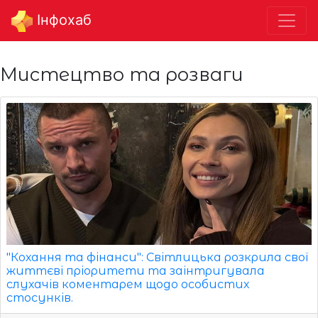
Інфохаб
Мистецтво та розваги
"Кохання та фінанси": Світлицька розкрила свої
життєві пріоритети та заінтригувала
слухачів коментарем щодо особистих
стосунків.