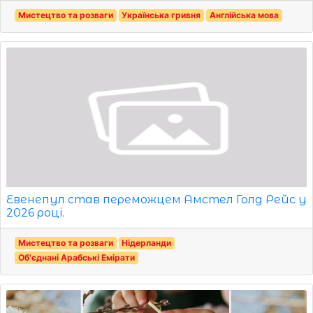
Мистецтво та розваги
Українська гривня
Англійська мова
Евенепул став переможцем Амстел Голд Рейс у
2026 році.
Мистецтво та розваги
Нідерланди
Об'єднані Арабські Емірати