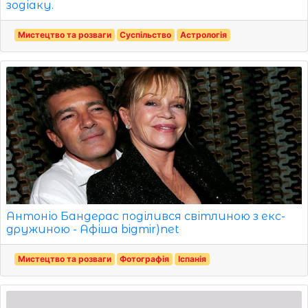
зодіаку.
Мистецтво та розваги
Суспільство
Астрологія
Антоніо Бандерас поділився світлиною з екс-
дружиною - Афіша bigmir)net
Мистецтво та розваги
Фотографія
Іспанія