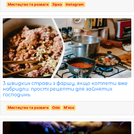
Мистецтво та розваги
Зірка
Instagram
3 швидких страви з фаршу, якщо котлети вже
набридли: прості рецепти для зайнятих
господинь.
Мистецтво та розваги
Олія
М'ясо