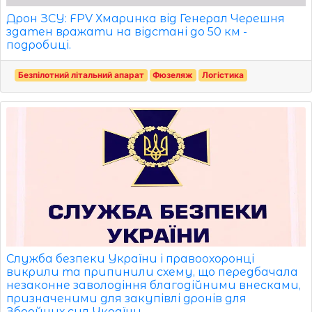
Дрон ЗСУ: FPV Хмаринка від Генерал Черешня
здатен вражати на відстані до 50 км -
подробиці.
Безпілотний літальний апарат
Фюзеляж
Логістика
Служба безпеки України і правоохоронці
викрили та припинили схему, що передбачала
незаконне заволодіння благодійними внесками,
призначеними для закупівлі дронів для
Збройних сил України.