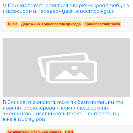
У Прикарпатті сталася аварія: мікроавтобус з
пасажирами перевернувся, є постраждалі.
Львів
Дорожньо-транспортна пригода
Транспортний засіб
Військові технології, такі як безпілотники та
новітні радіокеровані комплекси, здатні
зменшити чисельність піхоти на третину
вже в цьому році.
Безпілотний літальний апарат
CNN