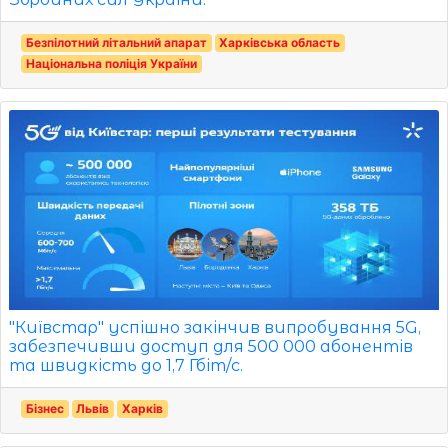
Безпілотний літальний апарат
Харківська область
Національна поліція України
"Київстар" успішно закінчив випробування 5G,
забезпечивши доступ для 500 000 абонентів
та швидкість до 1,7 Гбіт/с.
Бізнес
Львів
Харків