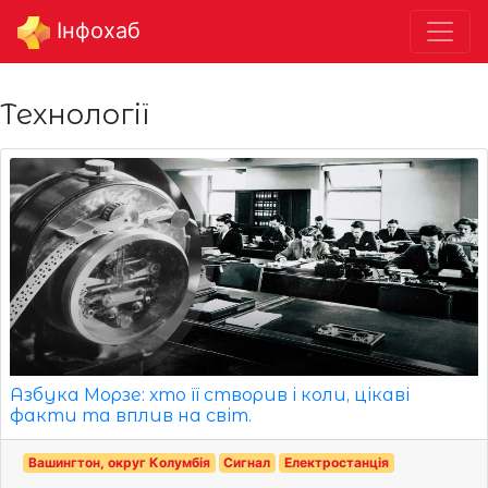
Інфохаб
Технології
Азбука Морзе: хто її створив і коли, цікаві
факти та вплив на світ.
Вашингтон, округ Колумбія
Сигнал
Електростанція