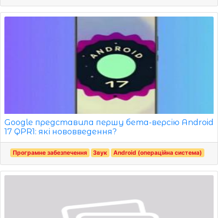
Google представила першу бета-версію Android
17 QPR1: які нововведення?
Програмне забезпечення
Звук
Android (операційна система)