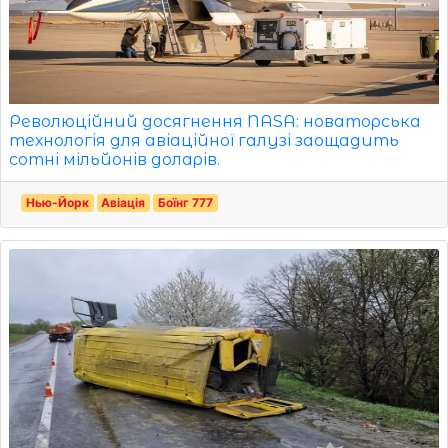
Революційний досягнення NASA: новаторська
технологія для авіаційної галузі заощадить
сотні мільйонів доларів.
Нью-Йорк
Авіація
Боїнг 777