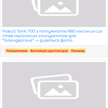
Новий Tank 700 з потужністю 860 кінських сил
став серйозним конкурентом для
"Гелендвагена" — дивіться фото.
Позашляховик
Вентиляція (архітектура)
Пасажир