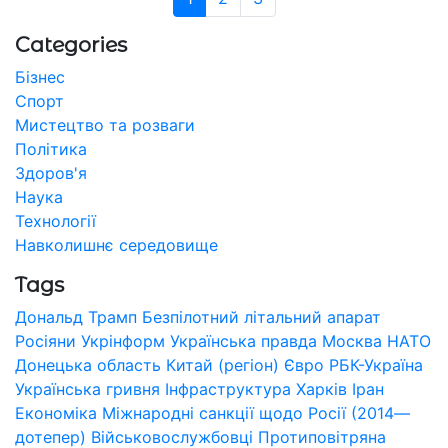
Categories
Бізнес
Спорт
Мистецтво та розваги
Політика
Здоров'я
Наука
Технології
Навколишнє середовище
Tags
Дональд Трамп
Безпілотний літальний апарат
Росіяни
Укрінформ
Українська правда
Москва
НАТО
Донецька область
Китай (регіон)
Євро
РБК-Україна
Українська гривня
Інфраструктура
Харків
Іран
Економіка
Міжнародні санкції щодо Росії (2014—
дотепер)
Військовослужбовці
Протиповітряна