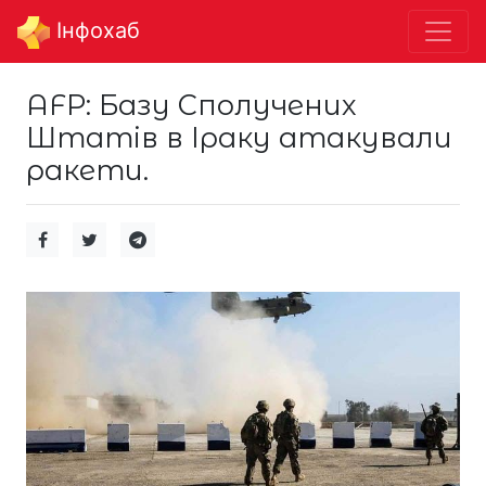
Інфохаб
AFP: Базу Сполучених
Штатів в Іраку атакували
ракети.