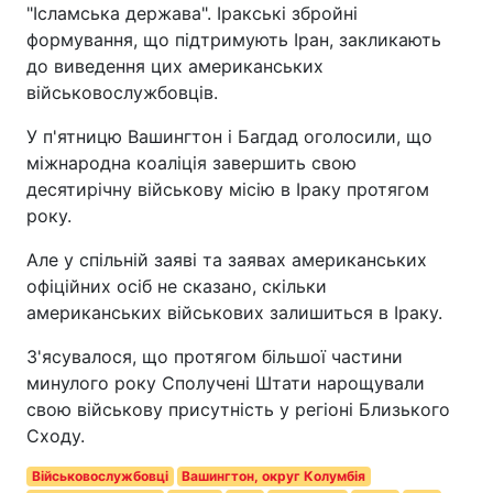
"Ісламська держава". Іракські збройні
формування, що підтримують Іран, закликають
до виведення цих американських
військовослужбовців.
У п'ятницю Вашингтон і Багдад оголосили, що
міжнародна коаліція завершить свою
десятирічну військову місію в Іраку протягом
року.
Але у спільній заяві та заявах американських
офіційних осіб не сказано, скільки
американських військових залишиться в Іраку.
З'ясувалося, що протягом більшої частини
минулого року Сполучені Штати нарощували
свою військову присутність у регіоні Близького
Сходу.
Військовослужбовці
Вашингтон, округ Колумбія