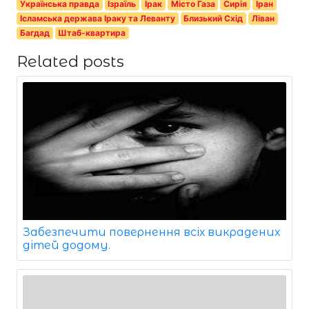
Українська правда
Ізраїль
Ірак
Місто Газа
Сирія
Іран
Ісламська держава Іраку та Леванту
Близький Схід
Ліван
Багдад
Штаб-квартира
Related posts
Забезпечити повернення всіх викрадених
дітей додому.