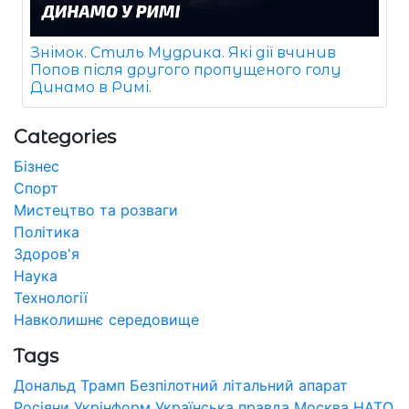
Знімок. Стиль Мудрика. Які дії вчинив
Попов після другого пропущеного голу
Динамо в Римі.
Categories
Бізнес
Спорт
Мистецтво та розваги
Політика
Здоров'я
Наука
Технології
Навколишнє середовище
Tags
Дональд Трамп
Безпілотний літальний апарат
Росіяни
Укрінформ
Українська правда
Москва
НАТО