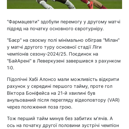
"Фармацевти" здобули перемогу у другому матчі
підряд на початку основного євротурніру.
"Баєр" на своєму полі мінімально обіграв "Мілан"
у матчі другого туру основної стадії Ліги
чемпіонів сезону-2024/25. Поєдинок на
"БайАрені" в Леверкузені завершився з рахунком
1:0.
Підопічні Хабі Алонсо мали можливість відкрити
рахунок у середині першого тайму, проте гол
Віктора Боніфейса на 21-й хвилині був
анульований після перегляду відеоповтору (VAR)
через положення поза грою.
Тож перший тайм минув без забитих м'ячів. А
ось на початку другої половини зустрічі чемпіон