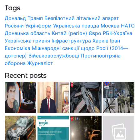
Tags
Дональд Трамп
Безпілотний літальний апарат
Росіяни
Укрінформ
Українська правда
Москва
НАТО
Донецька область
Китай (регіон)
Євро
РБК-Україна
Українська гривня
Інфраструктура
Харків
Іран
Економіка
Міжнародні санкції щодо Росії (2014—
дотепер)
Військовослужбовці
Протиповітряна
оборона
Журналіст
Recent posts