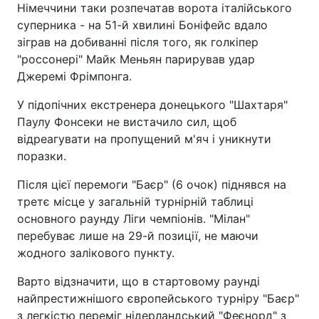
Німеччини таки розпечатав ворота італійського
суперника - на 51-й хвилині Боніфейс вдало
зіграв на добиванні після того, як голкіпер
"россонері" Майк Меньян парирував удар
Джеремі Фрімпонга.
У підопічних екстренера донецького "Шахтаря"
Паулу Фонсеки не вистачило сил, щоб
відреагувати на пропущений м'яч і уникнути
поразки.
Після цієї перемоги "Баєр" (6 очок) піднявся на
третє місце у загальній турнірній таблиці
основного раунду Ліги чемпіонів. "Мілан"
перебуває лише на 29-й позиції, не маючи
жодного залікового пункту.
Варто відзначити, що в стартовому раунді
найпрестижнішого європейського турніру "Баєр"
з легкістю переміг нідерландський "Феєнорд" з