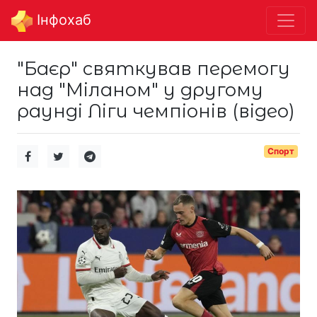
Інфохаб
"Баєр" святкував перемогу
над "Міланом" у другому
раунді Ліги чемпіонів (відео)
Спорт