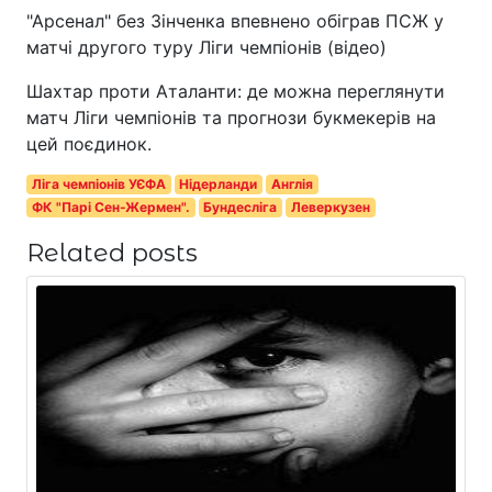
"Арсенал" без Зінченка впевнено обіграв ПСЖ у
матчі другого туру Ліги чемпіонів (відео)
Шахтар проти Аталанти: де можна переглянути
матч Ліги чемпіонів та прогнози букмекерів на
цей поєдинок.
Ліга чемпіонів УЄФА
Нідерланди
Англія
ФК "Парі Сен-Жермен".
Бундесліга
Леверкузен
Related posts