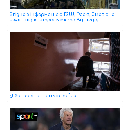
Згідно з інформацією ISW, Росія, ймовірно,
взяла під контроль місто Вугледар.
У Харкові прогримів вибух.