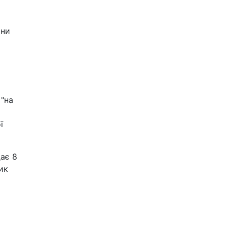
іни
 "на
ї
ає 8
ик