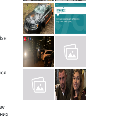
Їхні
ися
ає
чних