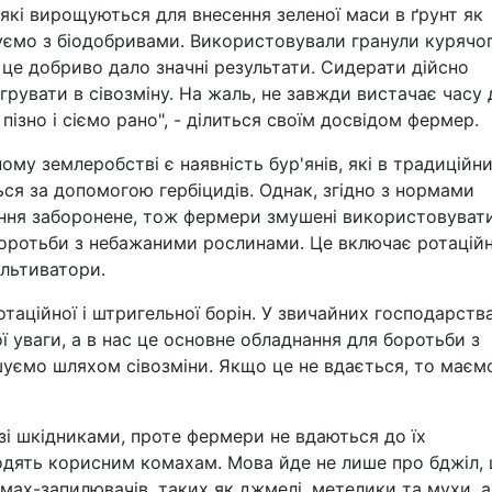
які вирощуються для внесення зеленої маси в ґрунт як
уємо з біодобривами. Використовували гранули курячо
 це добриво дало значні результати. Сидерати дійсно
егрувати в сівозміну. На жаль, не завжди вистачає часу 
пізно і сіємо рано", - ділиться своїм досвідом фермер.
ому землеробстві є наявність бур'янів, які в традиційн
я за допомогою гербіцидів. Однак, згідно з нормами
ання заборонене, тож фермери змушені використовуват
боротьби з небажаними рослинами. Це включає ротаційн
ультиватори.
аційної і штригельної борін. У звичайних господарств
 уваги, а в нас це основне обладнання для боротьби з
шуємо шляхом сівозміни. Якщо це не вдається, то маєм
зі шкідниками, проте фермери не вдаються до їх
одять корисним комахам. Мова йде не лише про бджіл,
мах-запилювачів, таких як джмелі, метелики та мухи, а