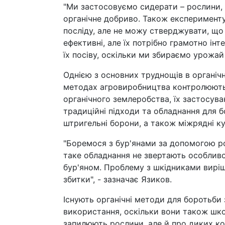
"Ми застосовуємо сидерати – рослини, 
органічне добриво. Також експеримент
посліду, але не можу стверджувати, що
ефективні, але їх потрібно грамотно інт
їх посіву, оскільки ми збираємо урожай 
Однією з основних труднощів в органічн
методах агровиробництва контролюютьс
органічного землеробства, їх застосув
традиційні підходи та обладнання для 
штригельні борони, а також міжрядні к
"Боремося з бур'янами за допомогою рот
таке обладнання не звертають особливої
бур'яном. Проблему з шкідниками вирі
збитки", - зазначає Язиков.
Існують органічні методи для боротьби 
використання, оскільки вони також шк
запилюють рослини, але й про диких ко