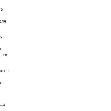
го
для
их
и
і та
ах на
о
 що