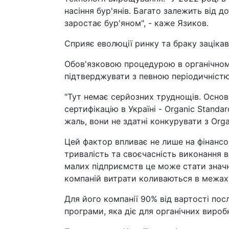
насіння бур'янів. Багато залежить від д
заростає бур'яном", - каже Язиков.
Сприяє еволюції ринку та браку зацікавл
Обов'язковою процедурою в органічному
підтверджувати з певною періодичністю
"Тут немає серйозних труднощів. Основн
сертифікацію в Україні - Organic Standar
жаль, вони не здатні конкурувати з Orga
Цей фактор впливає не лише на фінансові
тривалість та своєчасність виконання в
малих підприємств це може стати знач
компаній витрати коливаються в межах 3
Для його компанії 90% від вартості пос
програми, яка діє для органічних виробн