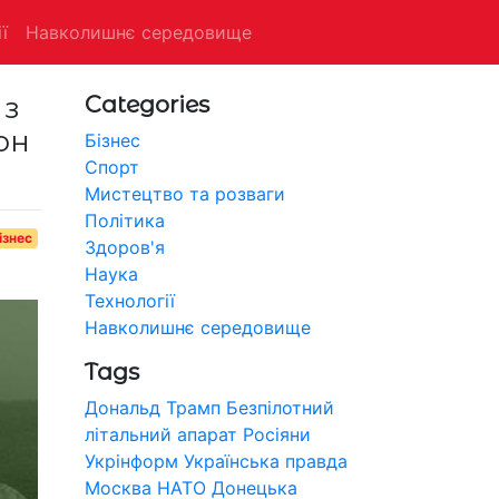
ї
Навколишнє середовище
 з
Categories
он
Бізнес
Спорт
Мистецтво та розваги
Політика
ізнес
Здоров'я
Наука
Технології
Навколишнє середовище
Tags
Дональд Трамп
Безпілотний
літальний апарат
Росіяни
Укрінформ
Українська правда
Москва
НАТО
Донецька