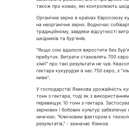
також про комах, які контролюють шкідн
Органічне зерно в країнах Євросоюзу к
на неорганічне зерно. Водночас собівар
традиційному, завдяки відсутності витр
шкідників та бур'янів.
"Якщо сою вдалося виростити без бур'ян
прибуток. Витрати становлять 700 євро н
хімії" про такі результати не чув. Ква
гектара кукурудзи в нас 750 євро, з "хі
ниви".
У господарстві Язикова урожайність ку
тонн з гектара, тоді як з використання
перевищує 10 тонн з гектара. Застосув
зернових і бобових культур забезпечує
нижчою. "Ключовим фактором є технолог
результатів," - зазначає Язиков.