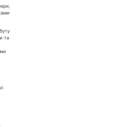
ери,
жами
збуту
и та
 ми
кі
ь