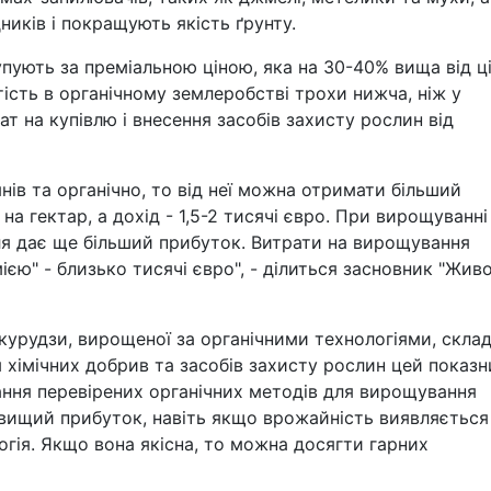
иків і покращують якість ґрунту.
упують за преміальною ціною, яка на 30-40% вища від ц
тість в органічному землеробстві трохи нижча, ніж у
ат на купівлю і внесення засобів захисту рослин від
ів та органічно, то від неї можна отримати більший
а гектар, а дохід - 1,5-2 тисячі євро. При вирощуванні
соля дає ще більший прибуток. Витрати на вирощування
мією" - близько тисячі євро", - ділиться засновник "Живо
курудзи, вирощеної за органічними технологіями, склад
м хімічних добрив та засобів захисту рослин цей показн
ання перевірених органічних методів для вирощування
 вищий прибуток, навіть якщо врожайність виявляється
ія. Якщо вона якісна, то можна досягти гарних