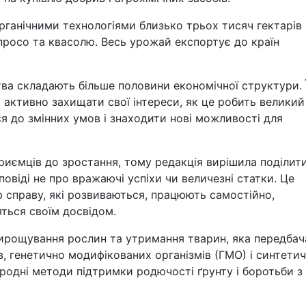
ганічними технологіями близько трьох тисяч гектарів
 просо та квасолю. Весь урожай експортує до країн
ства складають більше половини економічної структури. 
активно захищати свої інтереси, як це робить великий
ся до змінних умов і знаходити нові можливості для
приємців до зростання, тому редакція вирішила поділит
овіді не про вражаючі успіхи чи величезні статки. Це
вою справу, які розвиваються, працюють самостійно,
яться своїм досвідом.
вирощування рослин та утримання тварин, яка передбач
в, генетично модифікованих організмів (ГМО) і синтети
одні методи підтримки родючості ґрунту і боротьби з