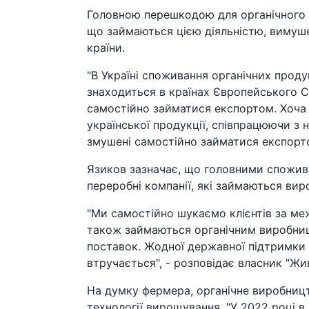
Головною перешкодою для органічного 
що займаються цією діяльністю, вимуше
країни.
"В Україні споживання органічних проду
знаходиться в країнах Європейського С
самостійно займатися експортом. Хоча 
української продукції, співпрацюючи з 
змушені самостійно займатися експорто
Язиков зазначає, що головними спожив
переробні компанії, які займаються ви
"Ми самостійно шукаємо клієнтів за меж
також займаються органічним виробниц
поставок. Жодної державної підтримки 
втручається", - розповідає власник "Жив
На думку фермера, органічне виробницт
технології вирощування. "У 2022 році 