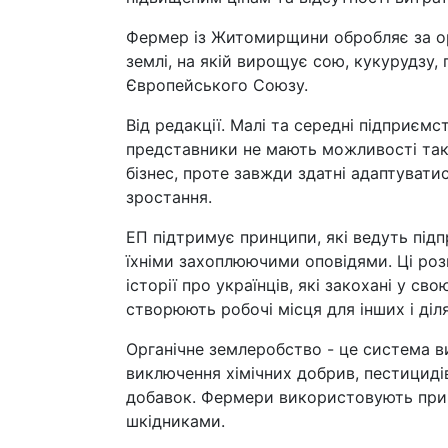
Фермер із Житомирщини обробляє за ор
землі, на якій вирощує сою, кукурудзу,
Європейського Союзу.
Від редакції. Малі та середні підприєм
представники не мають можливості так 
бізнес, проте завжди здатні адаптувати
зростання.
ЕП підтримує принципи, які ведуть під
їхніми захоплюючими оповідями. Ці розп
історії про українців, які закохані у с
створюють робочі місця для інших і діл
Органічне землеробство - це система 
виключення хімічних добрив, пестициді
добавок. Фермери використовують прир
шкідниками.