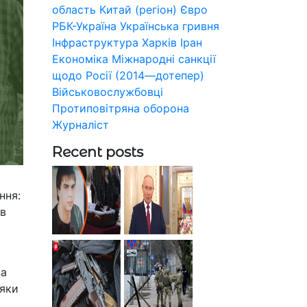
область
Китай (регіон)
Євро
РБК-Україна
Українська гривня
Інфраструктура
Харків
Іран
Економіка
Міжнародні санкції
щодо Росії (2014—дотепер)
Військовослужбовці
Протиповітряна оборона
Журналіст
Recent posts
ння:
 в
на
дяки