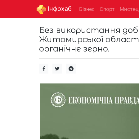
Інфохаб
Бізнес
Спорт
Мистец
Без використання добри
Житомирської області
органічне зерно.