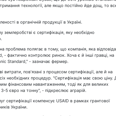
отримання технології, але якщо постійно йде дощ, то вс
еності в органічній продукції в Україні.
 землеробстві є сертифікація, яку необхідно
.
а проблема полягає в тому, що компанія, яка відповіда
d, - фактично контролює ринок. Хоча є й інші гравці, на
nic Standard," - зазначає фермер.
 витрати, пов'язані з процесом сертифікації, але й на
сіх необхідних процедур. "Сертифікація має свою ціну. 
ним фінансовим навантаженням, тоді як для великих
-5 євро на тонну", - підкреслює аграрій.
луг сертифікації компенсує USAID в рамках грантової
иків України.