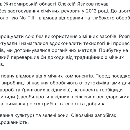
в Житомирській області Олексій Язиков почав
ез застосування хімічних речовин у 2012 році. До цьог
огією No-Till - відмова від оранки та глибокого оброб
вирощувати сою без використання хімічних засобів. Роз
нтували і намагалися вдосконалити технологічні процес
тів, ми дотримувалися органічних методів. Прибутку не
 який перевершив би доходи від традиційних хімічних
в.
повну відмову від хімічних компонентів. Перед посадк
 виробництві насіння обробляють отрутохімікатами для
хвороб та ґрунтових шкідників), не вносять гербіциди
стициди (засоби проти шкідників сільськогосподарських
атримання росту грибів і їх спор) та добрива.
вання культур) та зелені зони. Сівозміна запобігає
врожайність.