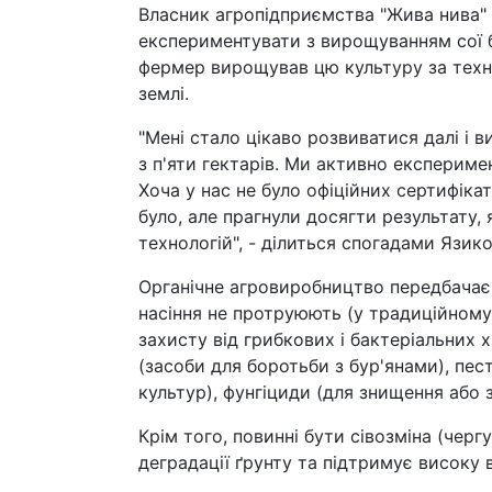
Власник агропідприємства "Жива нива" 
експериментувати з вирощуванням сої б
фермер вирощував цю культуру за технол
землі.
"Мені стало цікаво розвиватися далі і 
з п'яти гектарів. Ми активно експериме
Хоча у нас не було офіційних сертифіка
було, але прагнули досягти результату,
технологій", - ділиться спогадами Язико
Органічне агровиробництво передбачає 
насіння не протруюють (у традиційному
захисту від грибкових і бактеріальних 
(засоби для боротьби з бур'янами), пе
культур), фунгіциди (для знищення або з
Крім того, повинні бути сівозміна (чергу
деградації ґрунту та підтримує високу 