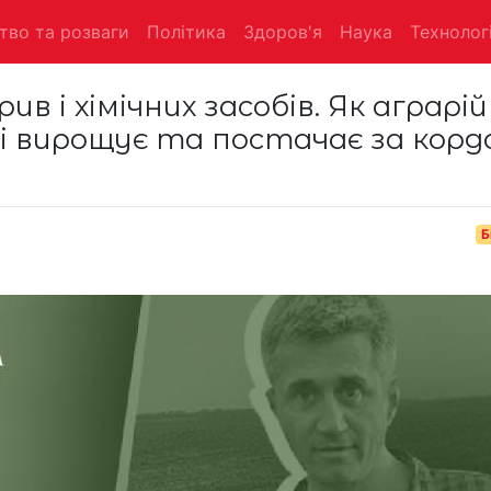
тво та розваги
Політика
Здоров'я
Наука
Технологі
в і хімічних засобів. Як аграрій
 вирощує та постачає за корд
Б