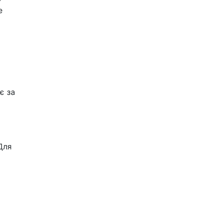
е
є за
Для