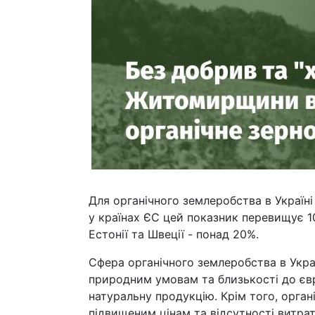
Для органічного землеробства в Україн
у країнах ЄС цей показник перевищує 10
Естонії та Швеції - понад 20%.
Сфера органічного землеробства в Укра
природним умовам та близькості до євр
натуральну продукцію. Крім того, орга
підвищеним цінам та відсутності витрат 