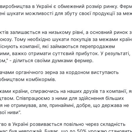
виробництва в Україні є обмежений розмір ринку. Ферм
ні шукати можливості для збуту своєї продукції за ме
ктів залишається на низькому рівні, а основний ринок 
оюзу. Тому необхідно шукати покупців за межами країн
існують компанії, які займаються перепродажем
ними, важко отримати суттєвий прибуток. У результаті,
м," - ділиться своїми думками фермер.
ачами органічного зерна за кордоном виступають
робництвом комбікормів.
ами країни, спираючись на наших друзів та компанії, я
твом. Співпрацюємо з ними для здійснення більших
я не отримував, але, принаймні, добре, що держава не
ої ниви".
во в Україні розвивається повільно через складність
в нас був неврожай. Буває, що до 50% урожаю становит