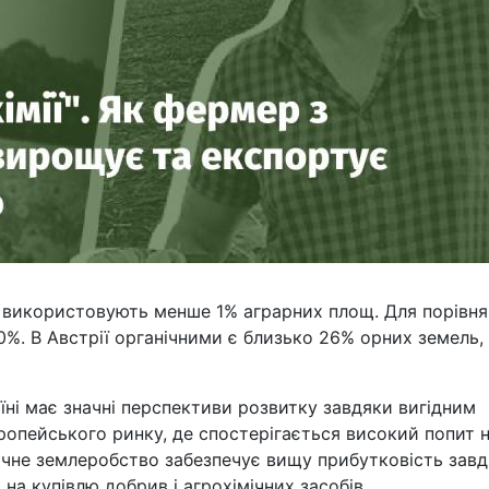
і використовують менше 1% аграрних площ. Для порівня
%. В Австрії органічними є близько 26% орних земель,
їні має значні перспективи розвитку завдяки вигідним
опейського ринку, де спостерігається високий попит 
нічне землеробство забезпечує вищу прибутковість зав
на купівлю добрив і агрохімічних засобів.