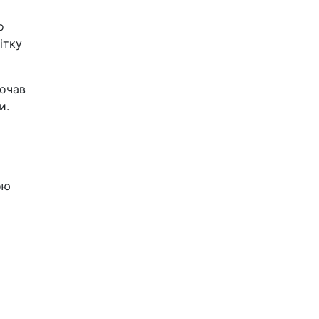
о
ітку
почав
и.
ою