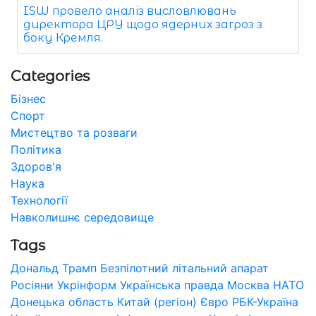
ISW провело аналіз висловлювань
директора ЦРУ щодо ядерних загроз з
боку Кремля.
Categories
Бізнес
Спорт
Мистецтво та розваги
Політика
Здоров'я
Наука
Технології
Навколишнє середовище
Tags
Дональд Трамп
Безпілотний літальний апарат
Росіяни
Укрінформ
Українська правда
Москва
НАТО
Донецька область
Китай (регіон)
Євро
РБК-Україна