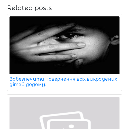
Related posts
Забезпечити повернення всіх викрадених
дітей додому.