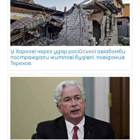
У Харкові через удар російської авіабомби
постраждали житлові будівлі, повідомив
Терехов.