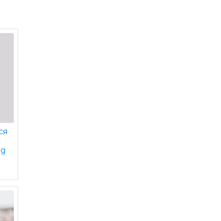
ся
ід