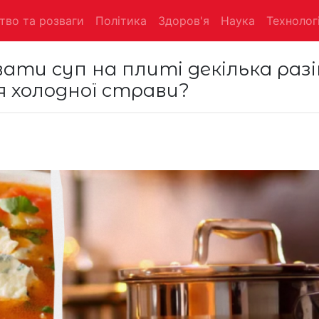
тво та розваги
Політика
Здоров'я
Наука
Технологі
ати суп на плиті декілька разі
 холодної страви?