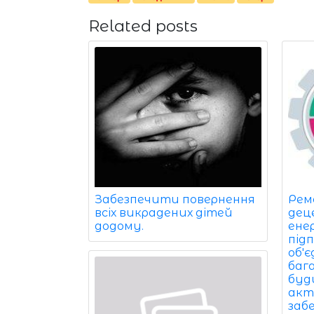
Related posts
Забезпечити повернення
Рем
всіх викрадених дітей
дец
додому.
ене
під
об'
баг
буди
акт
заб