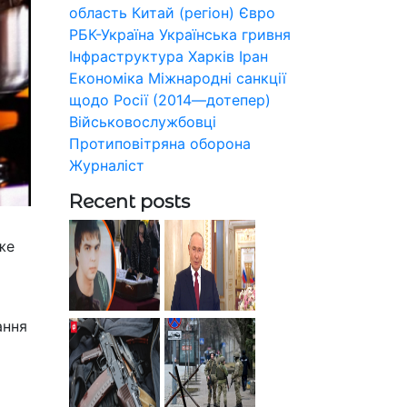
область
Китай (регіон)
Євро
РБК-Україна
Українська гривня
Інфраструктура
Харків
Іран
Економіка
Міжнародні санкції
щодо Росії (2014—дотепер)
Військовослужбовці
Протиповітряна оборона
Журналіст
Recent posts
же
ання