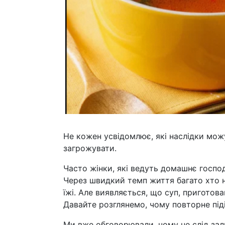
Не кожен усвідомлює, які наслідки мож
загрожувати.
Часто жінки, які ведуть домашнє господ
Через швидкий темп життя багато хто 
їжі. Але виявляється, що суп, приготован
Давайте розглянемо, чому повторне під
Ми вже обговорювали, чому не слід зал