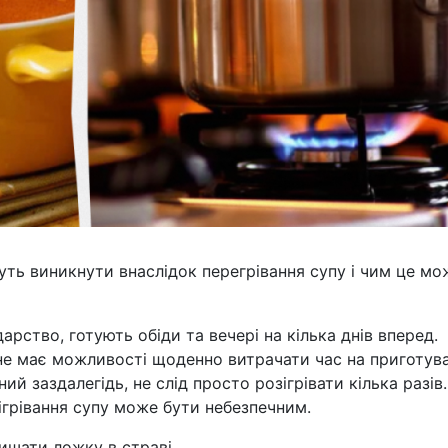
уть виникнути внаслідок перегрівання супу і чим це мо
арство, готують обіди та вечері на кілька днів вперед.
не має можливості щоденно витрачати час на приготув
ий заздалегідь, не слід просто розігрівати кілька разів.
ігрівання супу може бути небезпечним.
ишати ложку в страві.