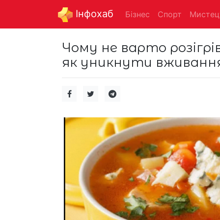
Інфохаб
Бізнес
Спорт
Мистец
Чому не варто розігрів
як уникнути вживання