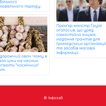
більного
лювального періоду.
Прем'єр-міністр Грузії
оголосив, що уряд
самостійно ініціює
надання грантів для
громадських організаці
та засобів масової
інформації.
дорожчий овоч: Чому в
їні ціни на часник
ягають "космічних"
от.
© Інфохаб