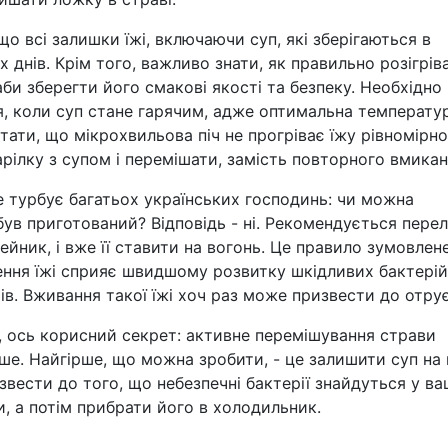
о всі залишки їжі, включаючи суп, які зберігаються в
 днів. Крім того, важливо знати, як правильно розігрів
 аби зберегти його смакові якості та безпеку. Необхідно
ся, коли суп стане гарячим, адже оптимальна температу
тати, що мікрохвильова піч не прогріває їжу рівномірно
арілку з супом і перемішати, замість повторного вмикан
е турбує багатьох українських господинь: чи можна
ін був приготований? Відповідь - ні. Рекомендується пере
ейник, і вже її ставити на вогонь. Це правило зумовлен
ення їжі сприяє швидшому розвитку шкідливих бактерій,
в. Вживання такої їжі хоч раз може призвести до отрує
 ось корисний секрет: активне перемішування страви
е. Найгірше, що можна зробити, - це залишити суп на 
вести до того, що небезпечні бактерії знайдуться у ва
, а потім прибрати його в холодильник.