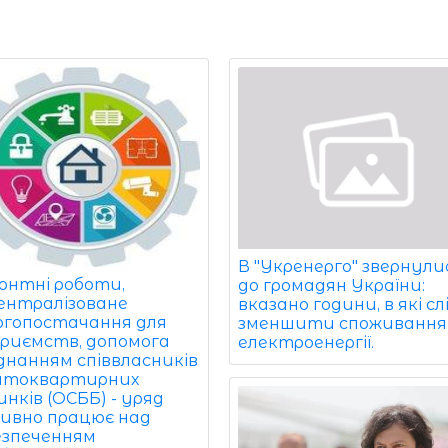
В "Укренерго" звернули
онтні роботи,
до громадян України:
ентралізоване
вказано години, в які сл
ргопостачання для
зменшити споживання
приємств, допомога
електроенергії.
єднанням співвласників
атоквартирних
нків (ОСББ) - уряд
ивно працює над
езпеченням