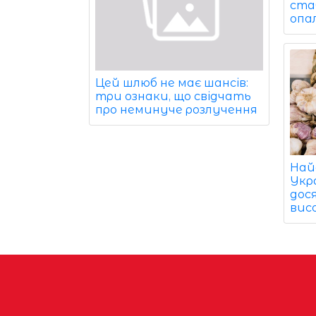
ста
опа
Цей шлюб не має шансів:
три ознаки, що свідчать
про неминуче розлучення
Най
Укра
дос
вис