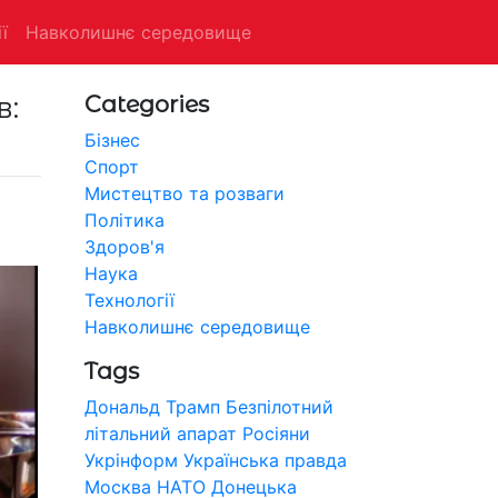
ї
Навколишнє середовище
в:
Categories
Бізнес
Спорт
Мистецтво та розваги
Політика
Здоров'я
Наука
Технології
Навколишнє середовище
Tags
Дональд Трамп
Безпілотний
літальний апарат
Росіяни
Укрінформ
Українська правда
Москва
НАТО
Донецька