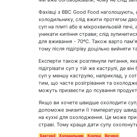
Фахівці з BBC Good Food наголошують, щ
холодильнику, слід вжити протягом двох
суп на плиті або в мікрохвильовій печі,
уникати кипіння страви; слід зупинити
для вживання - 70ºC. Також варто пам'я
тому після підігріву доцільно вийняти т
Експерти також розглянули питання, як
підігрівати суп у тій же каструлі, де в
суп у меншу каструлю, наприклад, у сот
тим, що часте розігрівання та охолодж
можуть призвести до псування продукті
Якщо ви хочете швидше охолодити суп,
допоможе знизити її температуру швидш
на кухні для охолодження. Це може приз
страві. Тому краще дати супу охолонути
Бактерії
Холодильник
Кнопка
Вечеря