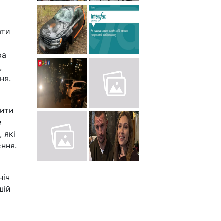
ати
ра
,
ня.
лити
е
 які
ння.
ніч
шій