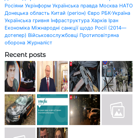
Росіяни
Укрінформ
Українська правда
Москва
НАТО
Донецька область
Китай (регіон)
Євро
РБК-Україна
Українська гривня
Інфраструктура
Харків
Іран
Економіка
Міжнародні санкції щодо Росії (2014—
дотепер)
Військовослужбовці
Протиповітряна
оборона
Журналіст
Recent posts