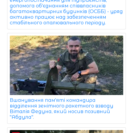
енергопостачання для підприємств,
допомога об'єднанням співвласників
багатоквартирних будинків (ОСББ) - уряд
активно працює над забезпеченням
стабільного опалювального періоду.
Вшанування пам'яті командира
відділення зенітного ракетного взводу
Віталія Федуна, який носив позивний
"Абдула".