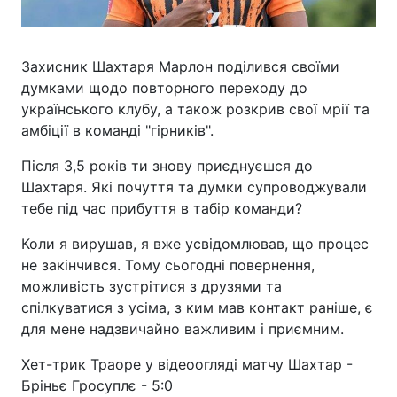
Захисник Шахтаря Марлон поділився своїми
думками щодо повторного переходу до
українського клубу, а також розкрив свої мрії та
амбіції в команді "гірників".
Після 3,5 років ти знову приєднуєшся до
Шахтаря. Які почуття та думки супроводжували
тебе під час прибуття в табір команди?
Коли я вирушав, я вже усвідомлював, що процес
не закінчився. Тому сьогодні повернення,
можливість зустрітися з друзями та
спілкуватися з усіма, з ким мав контакт раніше, є
для мене надзвичайно важливим і приємним.
Хет-трик Траоре у відеоогляді матчу Шахтар -
Бріньє Гросуплє - 5:0