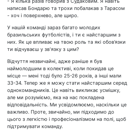
- Я кілька разів говорив з Судаковим. Я навіть
написав Бондарю та трохи побалакав з Тарасом
- хоч і поверхнево, але щиро.
У нашій команді зараз багато молодих
бразильських футболістів, і ти є найстаршим з
них. Як це впливає на твою роль та які обов’язки
ти відчуваєш у зв'язку з цим?
Відчуття незвичайні, адже раніше я був
наймолодшим в колективі, коли покидав це
місце — мені тоді було 25-26 років, а інші мали
33-34. Тепер же я можу стати найстаршим серед
однокомандників. Це навіть викликає усмішку,
але ми розуміємо, яка на нас покладена
відповідальність. Ми усвідомлюємо, наскільки це
важливо. Проте, звичайно, ми підходимо до
цього з легкістю і професіоналізмом на полі, щоб
підтримувати команду.