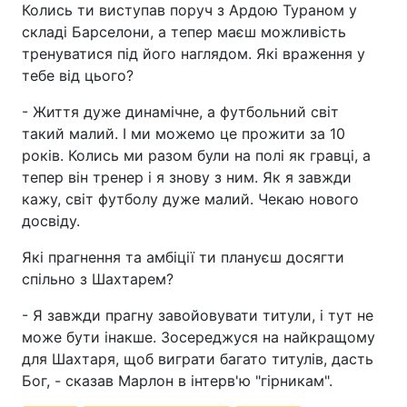
Колись ти виступав поруч з Ардою Тураном у
складі Барселони, а тепер маєш можливість
тренуватися під його наглядом. Які враження у
тебе від цього?
- Життя дуже динамічне, а футбольний світ
такий малий. І ми можемо це прожити за 10
років. Колись ми разом були на полі як гравці, а
тепер він тренер і я знову з ним. Як я завжди
кажу, світ футболу дуже малий. Чекаю нового
досвіду.
Які прагнення та амбіції ти плануєш досягти
спільно з Шахтарем?
- Я завжди прагну завойовувати титули, і тут не
може бути інакше. Зосереджуся на найкращому
для Шахтаря, щоб виграти багато титулів, дасть
Бог, - сказав Марлон в інтерв'ю "гірникам".