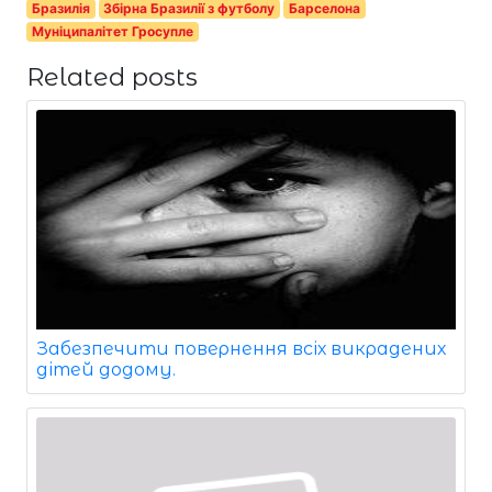
Бразилія
Збірна Бразилії з футболу
Барселона
Муніципалітет Гросупле
Related posts
Забезпечити повернення всіх викрадених
дітей додому.