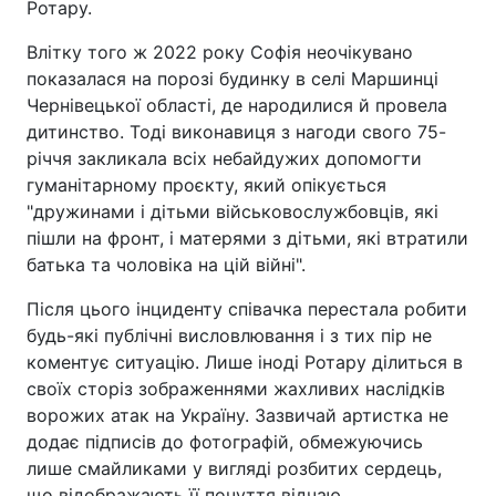
Ротару.
Влітку того ж 2022 року Софія неочікувано
показалася на порозі будинку в селі Маршинці
Чернівецької області, де народилися й провела
дитинство. Тоді виконавиця з нагоди свого 75-
річчя закликала всіх небайдужих допомогти
гуманітарному проєкту, який опікується
"дружинами і дітьми військовослужбовців, які
пішли на фронт, і матерями з дітьми, які втратили
батька та чоловіка на цій війні".
Після цього інциденту співачка перестала робити
будь-які публічні висловлювання і з тих пір не
коментує ситуацію. Лише іноді Ротару ділиться в
своїх сторіз зображеннями жахливих наслідків
ворожих атак на Україну. Зазвичай артистка не
додає підписів до фотографій, обмежуючись
лише смайликами у вигляді розбитих сердець,
що відображають її почуття відчаю.