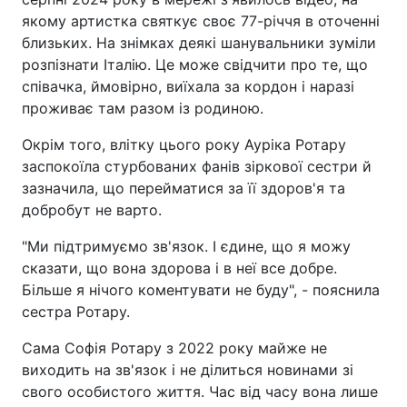
якому артистка святкує своє 77-річчя в оточенні
близьких. На знімках деякі шанувальники зуміли
розпізнати Італію. Це може свідчити про те, що
співачка, ймовірно, виїхала за кордон і наразі
проживає там разом із родиною.
Окрім того, влітку цього року Ауріка Ротару
заспокоїла стурбованих фанів зіркової сестри й
зазначила, що перейматися за її здоров'я та
добробут не варто.
"Ми підтримуємо зв'язок. І єдине, що я можу
сказати, що вона здорова і в неї все добре.
Більше я нічого коментувати не буду", - пояснила
сестра Ротару.
Сама Софія Ротару з 2022 року майже не
виходить на зв'язок і не ділиться новинами зі
свого особистого життя. Час від часу вона лише