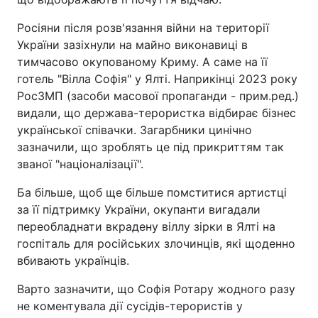
Росіяни після розв'язання війни на території
України зазіхнули на майно виконавиці в
тимчасово окупованому Криму. А саме на її
готель "Вілла Софія" у Ялті. Наприкінці 2023 року
РосЗМП (засоби масової пропаганди - прим.ред.)
видали, що держава-терористка відбирає бізнес
української співачки. Загарбники цинічно
зазначили, що зроблять це під прикриттям так
званої "націоналізації".
Ба більше, щоб ще більше помститися артистці
за її підтримку України, окупанти вигадали
переобладнати вкрадену віллу зірки в Ялті на
госпіталь для російських злочинців, які щоденно
вбивають українців.
Варто зазначити, що Софія Ротару жодного разу
не коментувала дії сусідів-терористів у