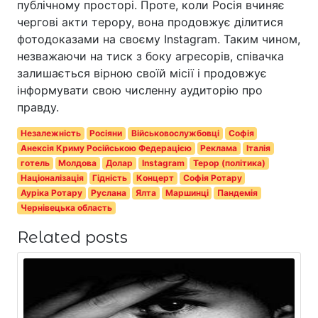
публічному просторі. Проте, коли Росія вчиняє
чергові акти терору, вона продовжує ділитися
фотодоказами на своєму Instagram. Таким чином,
незважаючи на тиск з боку агресорів, співачка
залишається вірною своїй місії і продовжує
інформувати свою численну аудиторію про
правду.
Незалежність
Росіяни
Військовослужбовці
Софія
Анексія Криму Російською Федерацією
Реклама
Італія
готель
Молдова
Долар
Instagram
Терор (політика)
Націоналізація
Гідність
Концерт
Софія Ротару
Ауріка Ротару
Руслана
Ялта
Маршинці
Пандемія
Чернівецька область
Related posts