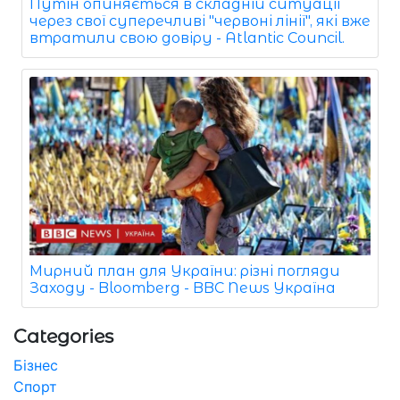
Путін опиняється в складній ситуації
через свої суперечливі "червоні лінії", які вже
втратили свою довіру - Atlantic Council.
Мирний план для України: різні погляди
Заходу - Bloomberg - BBC News Україна
Categories
Бізнес
Спорт