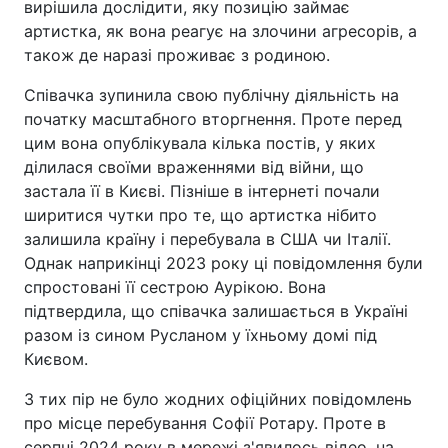
вирішила дослідити, яку позицію займає
артистка, як вона реагує на злочини агресорів, а
також де наразі проживає з родиною.
Співачка зупинила свою публічну діяльність на
початку масштабного вторгнення. Проте перед
цим вона опублікувала кілька постів, у яких
ділилася своїми враженнями від війни, що
застала її в Києві. Пізніше в інтернеті почали
ширитися чутки про те, що артистка нібито
залишила країну і перебувала в США чи Італії.
Однак наприкінці 2023 року ці повідомлення були
спростовані її сестрою Аурікою. Вона
підтвердила, що співачка залишається в Україні
разом із сином Русланом у їхньому домі під
Києвом.
З тих пір не було жодних офіційних повідомлень
про місце перебування Софії Ротару. Проте в
серпні 2024 року в мережі з'явилось відео, на