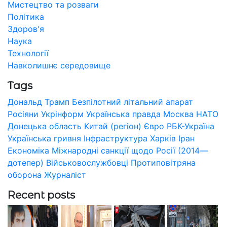
Мистецтво та розваги
Політика
Здоров'я
Наука
Технології
Навколишнє середовище
Tags
Дональд Трамп
Безпілотний літальний апарат
Росіяни
Укрінформ
Українська правда
Москва
НАТО
Донецька область
Китай (регіон)
Євро
РБК-Україна
Українська гривня
Інфраструктура
Харків
Іран
Економіка
Міжнародні санкції щодо Росії (2014—
дотепер)
Військовослужбовці
Протиповітряна
оборона
Журналіст
Recent posts