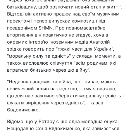
батьківщину, щоб розпочати новий етап у житті".
Відтоді він активно працює над своїм музичним
проєктом і тепер випускає композиції під
псевдонімом SHMN. Про повномасштабне
вторгнення він практично не згадує, хоча в
окремих інтерв'ю іноземним медіа Анатолій
зрідка говорить про "тяжкі часи для України",
"моральну силу та єдність" у складні моменти, а
також висловлює співчуття "всім родинам, які
втратили близьких через цю війну".
"Недавня пандемія та війна, що триває, мають
величезний вплив на людство, тому я вважаю,
що для нас важливо зберігати моральну гідність і
шукати вирішення через єдність", - казав
Євдокименко.
Відомо, що у Ротару є ще одна молодша онука.
Нещодавно Соня Євдокименко, яка займається