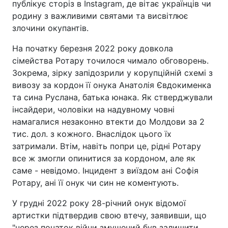
публікує сторіз в Instagram, де вітає українців чи
родину з важливими святами та висвітлює
злочини окупантів.
На початку березня 2022 року довкола
сімейства Ротару точилося чимало обговорень.
Зокрема, зірку запідозрили у корупційній схемі з
вивозу за кордон її онука Анатолія Євдокименка
та сина Руслана, батька юнака. Як стверджували
інсайдери, чоловіки на надувному човні
намагалися незаконно втекти до Молдови за 2
тис. дол. з кожного. Внаслідок цього їх
затримали. Втім, навіть попри це, рідні Ротару
все ж змогли опинитися за кордоном, але як
саме - невідомо. Інцидент з виїздом ані Софія
Ротару, ані її онук чи син не коментують.
У грудні 2022 року 28-річний онук відомої
артистки підтвердив свою втечу, заявивши, що
"через початок війни змушений був залишити