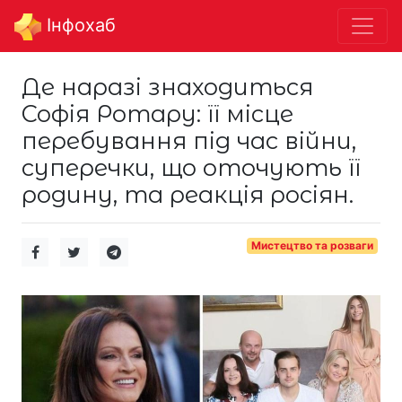
Інфохаб
Де наразі знаходиться
Софія Ротару: її місце
перебування під час війни,
суперечки, що оточують її
родину, та реакція росіян.
Мистецтво та розваги