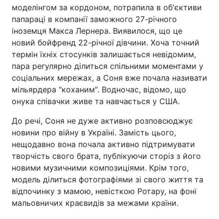
моделінгом за кордоном, потрапила в об'єктиви
папараці в компанії заможного 27-річного
іноземця Макса Лернера. Виявилося, що це
новий бойфренд 22-річної дівчини. Хоча точний
термін їхніх стосунків залишається невідомим,
пара регулярно ділиться спільними моментами у
соціальних мережах, а Соня вже почала називати
мільярдера "коханим". Водночас, відомо, що
онука співачки живе та навчається у США.
До речі, Соня не дуже активно розповсюджує
новини про війну в Україні. Замість цього,
нещодавно вона почала активно підтримувати
творчість свого брата, публікуючи сторіз з його
новими музичними композиціями. Крім того,
модель ділиться фотографіями зі свого життя та
відпочинку з мамою, невісткою Ротару, на фоні
мальовничих краєвидів за межами країни.