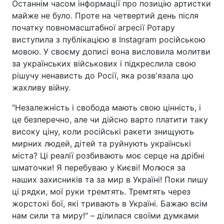
Останнім часом інформації про позицію артистки
майже не було. Проте на четвертий день після
початку повномасштабної агресії Ротару
виступила з публікацією в Instagram російською
мовою. У своєму дописі вона висловила молитви
за українських військових і підкреслила свою
рішучу ненависть до Росії, яка розв'язала цю
жахливу війну.
"Незалежність і свобода мають свою цінність, і
це безперечно, але чи дійсно варто платити таку
високу ціну, коли російські ракети знищують
мирних людей, дітей та руйнують українські
міста? Ці реалії розбивають моє серце на дрібні
шматочки! Я перебуваю у Києві! Молюся за
наших захисників та за мир в Україні! Поки пишу
ці рядки, мої руки тремтять. Тремтять через
жорстокі бої, які тривають в Україні. Бажаю всім
нам сили та миру!" – ділилася своїми думками