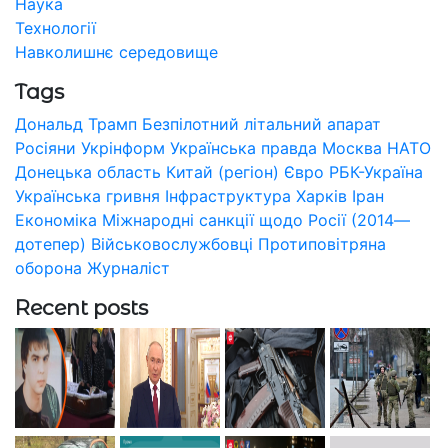
Наука
Технології
Навколишнє середовище
Tags
Дональд Трамп
Безпілотний літальний апарат
Росіяни
Укрінформ
Українська правда
Москва
НАТО
Донецька область
Китай (регіон)
Євро
РБК-Україна
Українська гривня
Інфраструктура
Харків
Іран
Економіка
Міжнародні санкції щодо Росії (2014—
дотепер)
Військовослужбовці
Протиповітряна
оборона
Журналіст
Recent posts