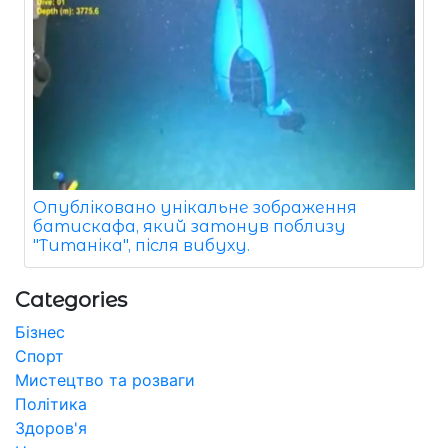
Опубліковано унікальне зображення
батискафа, який затонув поблизу
"Титаніка", після вибуху.
Categories
Бізнес
Спорт
Мистецтво та розваги
Політика
Здоров'я