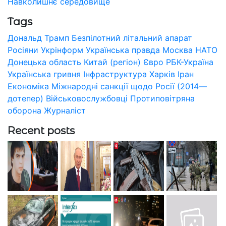
Навколишнє середовище
Tags
Дональд Трамп
Безпілотний літальний апарат
Росіяни
Укрінформ
Українська правда
Москва
НАТО
Донецька область
Китай (регіон)
Євро
РБК-Україна
Українська гривня
Інфраструктура
Харків
Іран
Економіка
Міжнародні санкції щодо Росії (2014—
дотепер)
Військовослужбовці
Протиповітряна
оборона
Журналіст
Recent posts