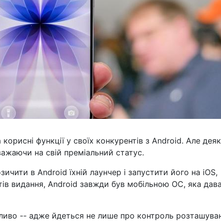
корисні функції у своїх конкурентів з Android. Але дея
важаючи на свій преміальний статус.
зичити в Android їхній лаунчер і запустити його на iOS,
тів видання, Android завжди був мобільною ОС, яка дав
бливо -- адже йдеться не лише про контроль розташува