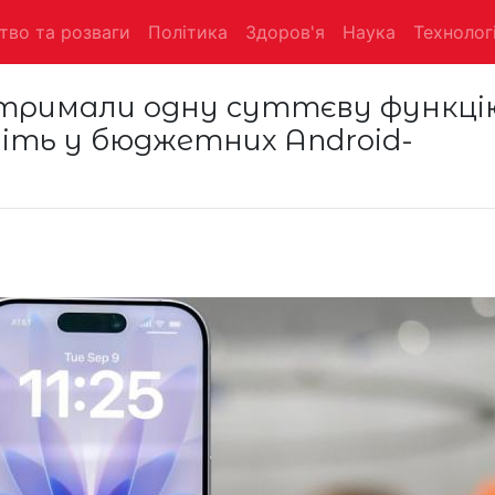
тво та розваги
Політика
Здоров'я
Наука
Технологі
 отримали одну суттєву функці
іть у бюджетних Android-