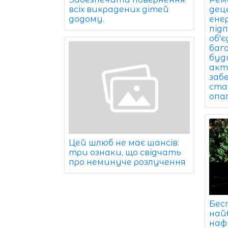
всіх викрадених дітей
дец
додому.
ене
під
об'
баг
буди
акт
заб
ста
опа
Цей шлюб не має шансів:
три ознаки, що свідчать
про неминуче розлучення
Бес
най
наф