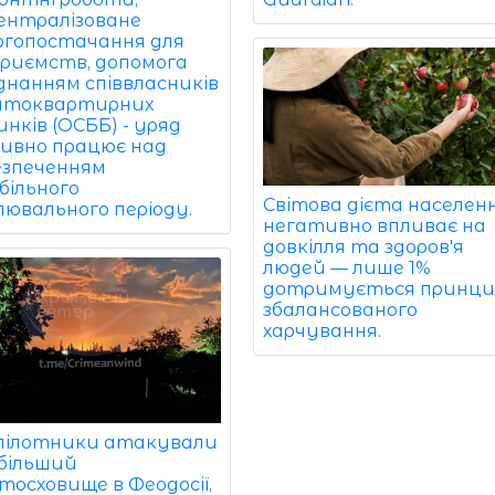
ентралізоване
ргопостачання для
приємств, допомога
єднанням співвласників
атоквартирних
нків (ОСББ) - уряд
ивно працює над
езпеченням
більного
Світова дієта населен
лювального періоду.
негативно впливає на
довкілля та здоров'я
людей — лише 1%
дотримується принци
збалансованого
харчування.
пілотники атакували
більший
тосховище в Феодосії,