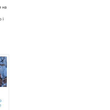
я на
 і
о
e