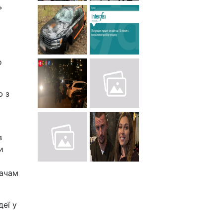
ь
о
ю з
з
и
вачам
деї у