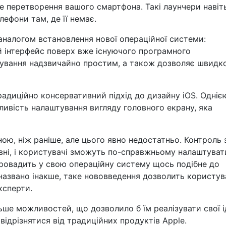
вне перетворення вашого смартфона. Такі лаунчери навіт
ефони там, де її немає.
 аналогом встановлення нової операційної системи:
й інтерфейс поверх вже існуючого програмного
тування надзвичайно простим, а також дозволяє швидк
радиційно консервативний підхід до дизайну iOS. Одніє
ивість налаштування вигляду головного екрану, яка
ою, ніж раніше, але цього явно недостатньо. Контроль 
вні, і користувачі зможуть по-справжньому налаштуват
впровадить у свою операційну систему щось подібне до
 названо інакше, таке нововведення дозволить користу
ксперти.
ше можливостей, що дозволило б їм реалізувати свої і
відрізнятися від традиційних продуктів Apple.