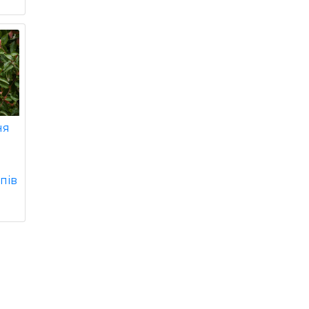
ня
пів