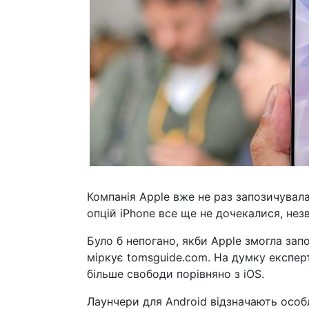
Компанія Apple вже не раз запозичувала 
опцій iPhone все ще не дочекалися, нез
Було б непогано, якби Apple змогла запо
міркує tomsguide.com. На думку експер
більше свободи порівняно з iOS.
Лаунчери для Android відзначають осо