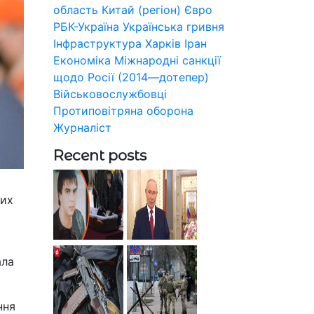
область
Китай (регіон)
Євро
РБК-Україна
Українська гривня
Інфраструктура
Харків
Іран
Економіка
Міжнародні санкції
щодо Росії (2014—дотепер)
Військовослужбовці
Протиповітряна оборона
Журналіст
Recent posts
ких
ала
ння