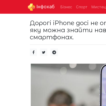
Інфохаб
Бізнес
Спорт
Мистец
Дорогі iPhone досі не
яку можна знайти нав
смартфонах.