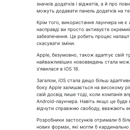
значків додатків і віджетів, а й про по
можуть додавати панель додатків на тел
Крім того, використання лаунчера не є
насправді ви просто активуєте окреми
забезпечення. Це робить процес налаш
скасувати зміни.
Apple, безумовно, також адаптує свій т
найважливіших нововведень стала можл
з'явилася в iOS 18.
Загалом, iOS стала дещо більш адаптивн
боку Apple залишається на високому рі
свій досвід лише тоді, коли компанія 
Android-лаунчера. Навіть якщо це буде
відчути справжню свободу, вважають е
Розробники застосунків отримали б біль
нових формах, які могли б кардинально 