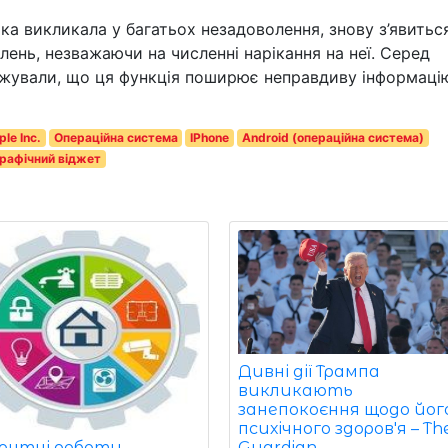
ка викликала у багатьох незадоволення, знову з’явитьс
лень, незважаючи на численні нарікання на неї. Серед
рджували, що ця функція поширює неправдиву інформацію
le Inc.
Операційна система
IPhone
Android (операційна система)
рафічний віджет
Дивні дії Трампа
викликають
занепокоєння щодо йог
психічного здоров'я – Th
онтні роботи,
Guardian.