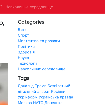
ї
Навколишнє середовище
ю,
Categories
Бізнес
Спорт
Мистецтво та розваги
Політика
Здоров'я
Наука
Технології
Навколишнє середовище
Tags
Дональд Трамп
Безпілотний
літальний апарат
Росіяни
Укрінформ
Українська правда
Москва
НАТО
Донецька