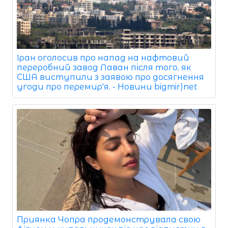
Іран оголосив про напад на нафтовий
переробний завод Лаван після того, як
США виступили з заявою про досягнення
угоди про перемир'я. - Новини bigmir)net
Приянка Чопра продемонструвала свою