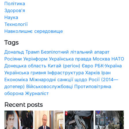
Політика
Здоров'я
Наука
Технології
Навколишнє середовище
Tags
Дональд Трамп
Безпілотний літальний апарат
Росіяни
Укрінформ
Українська правда
Москва
НАТО
Донецька область
Китай (регіон)
Євро
РБК-Україна
Українська гривня
Інфраструктура
Харків
Іран
Економіка
Міжнародні санкції щодо Росії (2014—
дотепер)
Військовослужбовці
Протиповітряна
оборона
Журналіст
Recent posts