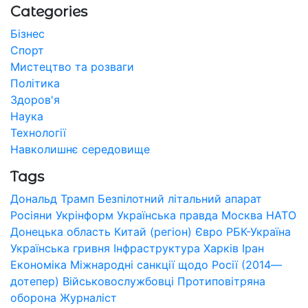
Categories
Бізнес
Спорт
Мистецтво та розваги
Політика
Здоров'я
Наука
Технології
Навколишнє середовище
Tags
Дональд Трамп
Безпілотний літальний апарат
Росіяни
Укрінформ
Українська правда
Москва
НАТО
Донецька область
Китай (регіон)
Євро
РБК-Україна
Українська гривня
Інфраструктура
Харків
Іран
Економіка
Міжнародні санкції щодо Росії (2014—
дотепер)
Військовослужбовці
Протиповітряна
оборона
Журналіст