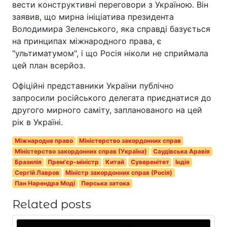
вести конструктивні переговори з Україною. Він
заявив, що мирна ініціатива президента
Володимира Зеленського, яка справді базується
на принципах міжнародного права, є
"ультиматумом", і що Росія ніколи не сприймала
цей план всерйоз.
Офіційні представники України публічно
запросили російського делегата приєднатися до
другого мирного саміту, запланованого на цей
рік в Україні.
Міжнародне право
Міністерство закордонних справ
Міністерство закордонних справ (Україна)
Саудівська Аравія
Бразилія
Прем'єр-міністр
Китай
Суверенітет
Індія
Сергій Лавров
Міністр закордонних справ (Росія)
Пан Нарендра Моді
Перська затока
Related posts