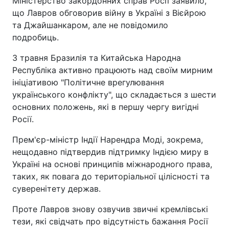
Міністерство закордонних справ Росії заявило,
що Лавров обговорив війну в Україні з Вієйрою
та Джайшанкаром, але не повідомило
подробиць.
З травня Бразилія та Китайська Народна
Республіка активно працюють над своїм мирним
ініціативою "Політичне врегулювання
українського конфлікту", що складається з шести
основних положень, які в першу чергу вигідні
Росії.
Прем'єр-міністр Індії Нарендра Моді, зокрема,
нещодавно підтвердив підтримку Індією миру в
Україні на основі принципів міжнародного права,
таких, як повага до територіальної цілісності та
суверенітету держав.
Проте Лавров знову озвучив звичні кремлівські
тези, які свідчать про відсутність бажання Росії