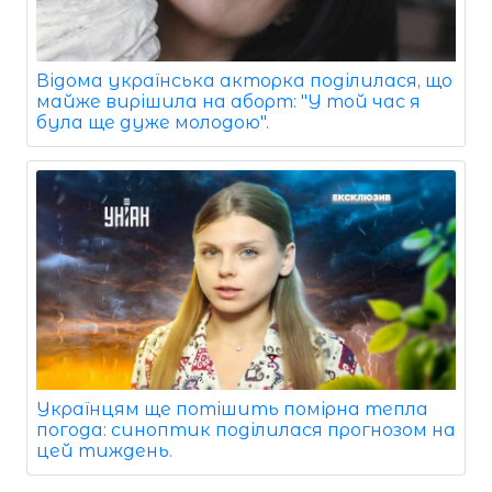
Відома українська акторка поділилася, що
майже вирішила на аборт: "У той час я
була ще дуже молодою".
Українцям ще потішить помірна тепла
погода: синоптик поділилася прогнозом на
цей тиждень.