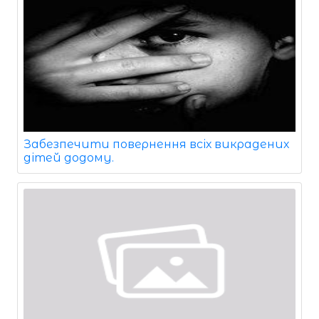
Забезпечити повернення всіх викрадених
дітей додому.