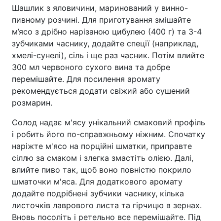
Шашлик з яловичини, маринований у винно-
пивному розчині. Для приготування змішайте
м’ясо з дрібно нарізаною цибулею (400 г) та 3-4
зубчиками часнику, додайте спеції (наприклад,
хмелі-сунелі), сіль і ще раз часник. Потім влийте
300 мл червоного сухого вина та добре
перемішайте. Для посилення аромату
рекомендується додати свіжий або сушений
розмарин.
Солод надає м'ясу унікальний смаковий профіль
і робить його по-справжньому ніжним. Спочатку
наріжте м'ясо на порційні шматки, приправте
сіллю за смаком і злегка змастіть олією. Далі,
влийте пиво так, щоб воно повністю покрило
шматочки м'яса. Для додаткового аромату
додайте подрібнені зубчики часнику, кілька
листочків лаврового листа та гірчицю в зернах.
Вновь посоліть і ретельно все перемішайте. Під