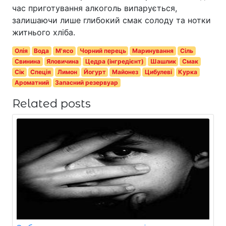
час приготування алкоголь випарується,
залишаючи лише глибокий смак солоду та нотки
житнього хліба.
Олія
Вода
М'ясо
Чорний перець
Маринування
Сіль
Свинина
Яловичина
Цедра (інгредієнт)
Шашлик
Смак
Сік
Спеція
Лимон
Йогурт
Майонез
Цибулеві
Курка
Ароматний
Запасний резервуар
Related posts