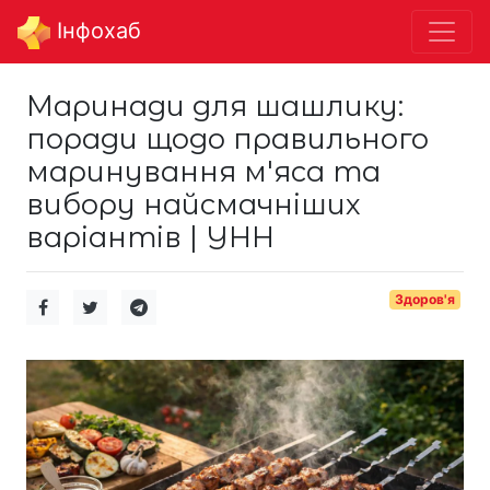
Інфохаб
Маринади для шашлику:
поради щодо правильного
маринування м'яса та
вибору найсмачніших
варіантів | УНН
Здоров'я