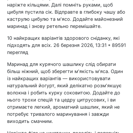
наріжте кільцями. Далі помніть руками, щоб
цибуля пустила сік. Відправте в глибоку чашу або
каструлю цибулю та м'ясо. Додайте майонезний
маринад і знову ретельно перемішайте.
10 найкращих варіантів здорового сніданку, які
підходять для всіх. 26 березня 2026, 13:31 * 89591
перегляд
Маринад для курячого шашлику слід обирати
більш ніжний, щоб зберегти м'якість м'яса. Один
із найкращих варіантів — використовувати
натуральний йогурт, який делікатно розм'якшує
волокна і робить курку соковитою. Додайте до
нього трохи спецій та цедру цитрусових, і ви
отримаєте легкий, ароматний шашлик, який не
потребує тривалого маринування і завжди
виходить смачним.
Наріжте філе на шматочки, посоліть і поперчіть