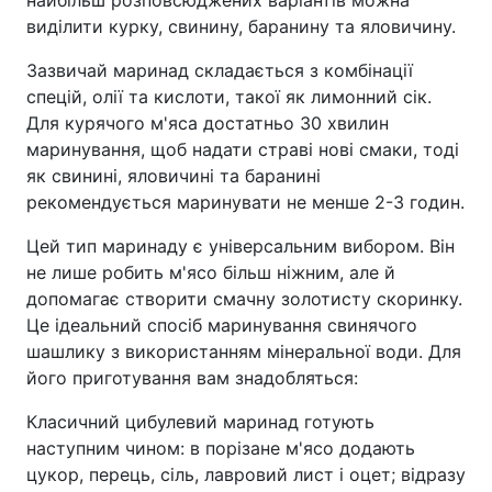
виділити курку, свинину, баранину та яловичину.
Зазвичай маринад складається з комбінації
спецій, олії та кислоти, такої як лимонний сік.
Для курячого м'яса достатньо 30 хвилин
маринування, щоб надати страві нові смаки, тоді
як свинині, яловичині та баранині
рекомендується маринувати не менше 2-3 годин.
Цей тип маринаду є універсальним вибором. Він
не лише робить м'ясо більш ніжним, але й
допомагає створити смачну золотисту скоринку.
Це ідеальний спосіб маринування свинячого
шашлику з використанням мінеральної води. Для
його приготування вам знадобляться:
Класичний цибулевий маринад готують
наступним чином: в порізане м'ясо додають
цукор, перець, сіль, лавровий лист і оцет; відразу