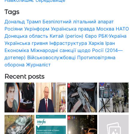
Tags
Дональд Трамп
Безпілотний літальний апарат
Росіяни
Укрінформ
Українська правда
Москва
НАТО
Донецька область
Китай (регіон)
Євро
РБК-Україна
Українська гривня
Інфраструктура
Харків
Іран
Економіка
Міжнародні санкції щодо Росії (2014—
дотепер)
Військовослужбовці
Протиповітряна
оборона
Журналіст
Recent posts