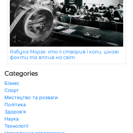
Азбука Морзе: хто її створив і коли, цікаві
факти та вплив на світ.
Categories
Бізнес
Спорт
Мистецтво та розваги
Політика
Здоров'я
Наука
Технології
Навколишнє середовище