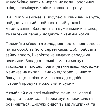
ж необхідно влити мінеральну воду і рослинну
олію, перемішуючи після кожного кроку.
Шашлик у майонезі з цибулею зі свинини, мабуть,
найдоступніший і найпростіший у плані
маринування. Виходить він дуже ніжним, а спеції
та мелений перець додають пікантної нотки.
Промийте м'ясо під холодною проточною водою,
потім обробіть його серветками, щоб прибрати
зайву вологу, і наріжте на шматки середньої
величини. Занадто великі шматки можуть
ускладнити процес приготування шашлику, адже
майонез на вугіллі швидко підгорає. З іншого
боку, якщо нарізати м'ясо занадто дрібно,
готовий продукт може вийти сухим.
У глибокій ємності змішайте майонез, мелені
перці та трохи солі. Перемішуйте поки сіль не
розчиниться. Цибулю очистіть від лушпиння та