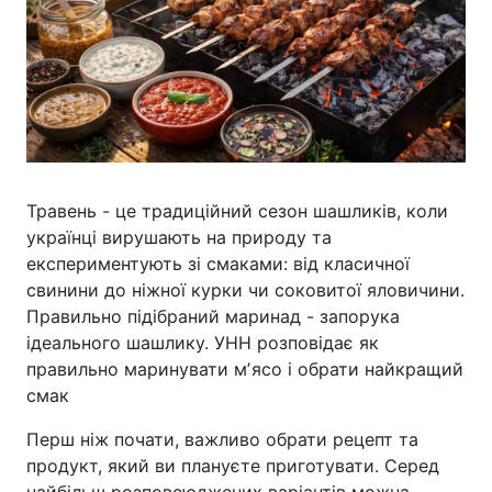
Травень - це традиційний сезон шашликів, коли
українці вирушають на природу та
експериментують зі смаками: від класичної
свинини до ніжної курки чи соковитої яловичини.
Правильно підібраний маринад - запорука
ідеального шашлику. УНН розповідає як
правильно маринувати мʼясо і обрати найкращий
смак
Перш ніж почати, важливо обрати рецепт та
продукт, який ви плануєте приготувати. Серед
найбільш розповсюджених варіантів можна