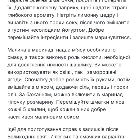
їх. Додайте копчену паприку, щоб надати страві
глибокого аромату. Натріть лимонну цедру і
вичавіть з нього трохи соку, після чого змішайте
з густим несолодким йогуртом. Добре
перемішайте інгредієнти і залиште маринуватися.
Малина в маринаді надає м'ясу особливого
смаку, а також виконує роль кислоти, необхідної
для досягнення ніжності шашлику. Ви можете
використовувати як свіжі, так і заморожені
ягоди. Спочатку добре розімніть їх руками, потім
змішайте з м'ясом, додаючи сіль, перець і трохи
олії. За бажанням, можна включити в маринад
гілочку розмарину. Перемішуйте шматки м'яса
кожні 5 хвилин, щоб кожен з них добре
наситився малиновим соком.
Ідеї для приготування страв з залишків після
Великодніх свят: 7 легких та смачних варіантів.