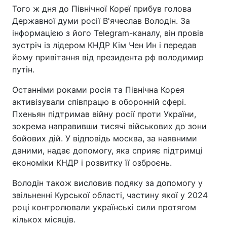
Того ж дня до Північної Кореї прибув голова
Державної думи росії В'ячеслав Володін. За
інформацією з його Telegram-каналу, він провів
зустріч із лідером КНДР Кім Чен Ин і передав
йому привітання від президента рф володимир
путін.
Останніми роками росія та Північна Корея
активізували співпрацю в оборонній сфері.
Пхеньян підтримав війну росії проти України,
зокрема направивши тисячі військових до зони
бойових дій. У відповідь москва, за наявними
даними, надає допомогу, яка сприяє підтримці
економіки КНДР і розвитку її озброєнь.
Володін також висловив подяку за допомогу у
звільненні Курської області, частину якої у 2024
році контролювали українські сили протягом
кількох місяців.