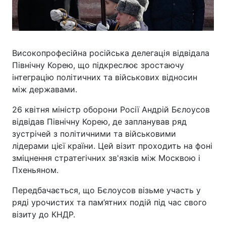
Високопрофесійна російська делегація відвідала
Північну Корею, що підкреслює зростаючу
інтеграцію політичних та військових відносин
між державами.
26 квітня міністр оборони Росії Андрій Бєлоусов
відвідав Північну Корею, де запланував ряд
зустрічей з політичними та військовими
лідерами цієї країни. Цей візит проходить на фоні
зміцнення стратегічних зв'язків між Москвою і
Пхеньяном.
Передбачається, що Бєлоусов візьме участь у
ряді урочистих та пам’ятних подій під час свого
візиту до КНДР.