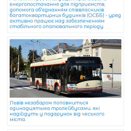
енергопостачання для підприємств,
допомога об'єднанням співвласників
багатоквартирних будинків (ОСББ) - уряд
активно працює над забезпеченням
стабільного опалювального періоду.
Львів незабаром поповниться
одинадцятьма тролейбусами, які
надійдуть у подарунок від чеського
міста.