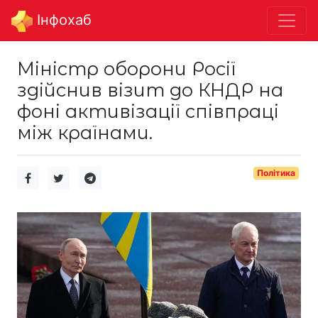
Інфохаб
Міністр оборони Росії
здійснив візит до КНДР на
фоні активізації співпраці
між країнами.
Політика