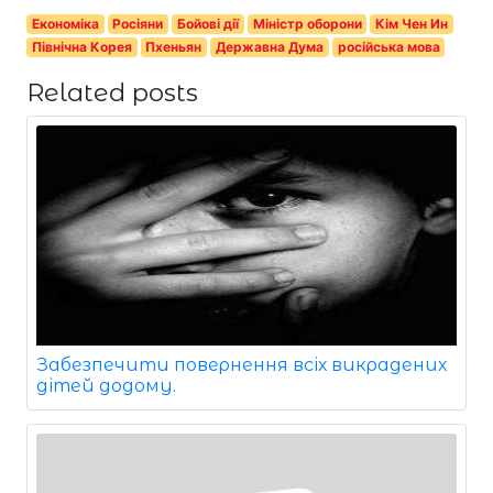
Економіка
Росіяни
Бойові дії
Міністр оборони
Кім Чен Ин
Північна Корея
Пхеньян
Державна Дума
російська мова
Related posts
Забезпечити повернення всіх викрадених
дітей додому.