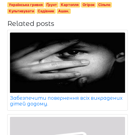
Українська гривня
Ґрунт
Картопля
Огірок
Сільпо
Культивувати
Садівник
Ашан.
Related posts
Забезпечити повернення всіх викрадених
дітей додому.