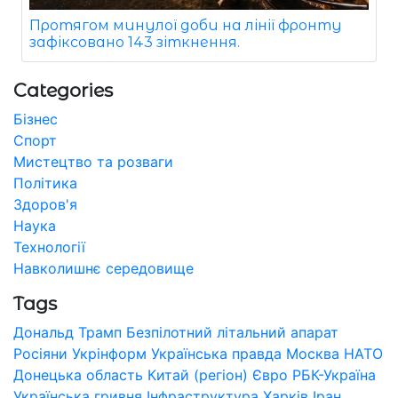
Протягом минулої доби на лінії фронту
зафіксовано 143 зіткнення.
Categories
Бізнес
Спорт
Мистецтво та розваги
Політика
Здоров'я
Наука
Технології
Навколишнє середовище
Tags
Дональд Трамп
Безпілотний літальний апарат
Росіяни
Укрінформ
Українська правда
Москва
НАТО
Донецька область
Китай (регіон)
Євро
РБК-Україна
Українська гривня
Інфраструктура
Харків
Іран