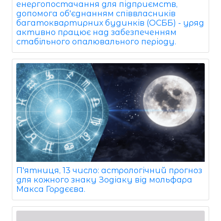
енергопостачання для підприємств,
допомога об'єднанням співвласників
багатоквартирних будинків (ОСББ) - уряд
активно працює над забезпеченням
стабільного опалювального періоду.
П'ятниця, 13 число: астрологічний прогноз
для кожного знаку Зодіаку від мольфара
Макса Гордєєва.