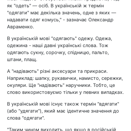
як "одеть" — осіб. В українській ж термін
"одягати" має декілька значень, одне з яких —
надавати одяг комусь," - зазначає Олександр
Авраменко.
В українській мові "одягають" одежу. Одежа,
одежина - наші давні українські слова. Тож
одягають сукну, сорочку, спідницю, пальто,
штани, плащ.
А "надівають" різні аксесуари та прикраси.
Наприклад: шапку, рукавички, намисто, сережки,
окуляри. Ще "надівають" наручники. Тобто, це
слово використовуємо тільки у певних випадках.
В українській мові існує також термін "вдягати"
(або "удягати"), який має ідентичне значення до
слова "одягати".
"Таким чином виходить, що якщо в російській