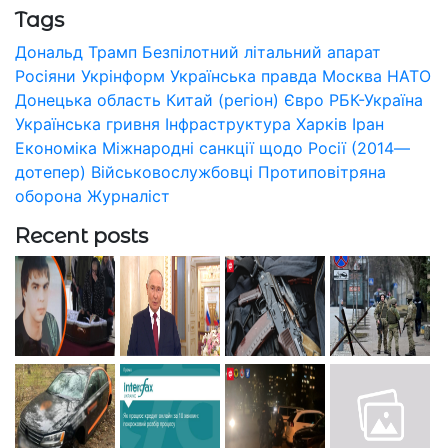
Tags
Дональд Трамп
Безпілотний літальний апарат
Росіяни
Укрінформ
Українська правда
Москва
НАТО
Донецька область
Китай (регіон)
Євро
РБК-Україна
Українська гривня
Інфраструктура
Харків
Іран
Економіка
Міжнародні санкції щодо Росії (2014—
дотепер)
Військовослужбовці
Протиповітряна
оборона
Журналіст
Recent posts