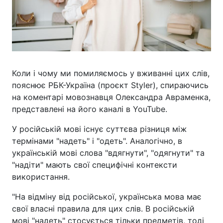
Коли і чому ми помиляємось у вживанні цих слів,
пояснює РБК-Україна (проєкт Styler), спираючись
на коментарі мовознавця Олександра Авраменка,
представлені на його каналі в YouTube.
У російській мові існує суттєва різниця між
термінами "надеть" і "одеть". Аналогічно, в
українській мові слова "вдягнути", "одягнути" та
"надіти" мають свої специфічні контексти
використання.
"На відміну від російської, українська мова має
свої власні правила для цих слів. В російській
мові "надеть" стосується тільки предметів, тоді