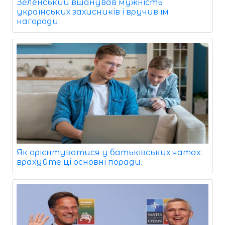
Зеленський вшанував мужність
українських захисників і вручив їм
нагороди.
Як орієнтуватися у батьківських чатах:
врахуйте ці основні поради.