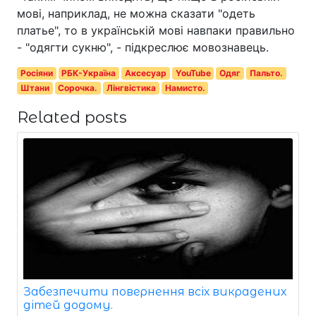
мові, наприклад, не можна сказати "одеть
платье", то в українській мові навпаки правильно
- "одягти сукню", - підкреслює мовознавець.
Росіяни
РБК-Україна
Аксесуар
YouTube
Одяг
Пальто.
Штани
Сорочка.
Лінгвістика
Намисто.
Related posts
Забезпечити повернення всіх викрадених
дітей додому.