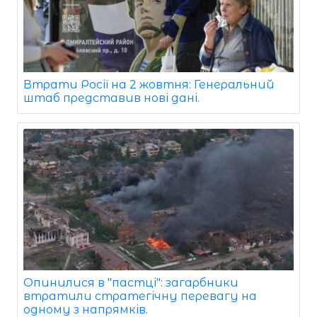
Втрати Росії на 2 жовтня: Генеральний
штаб представив нові дані.
Опинилися в "пастці": загарбники
втратили стратегічну перевагу на
одному з напрямків.