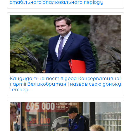
стабільного опалювального періоду.
Кандидат на пост лідера Консервативної
партії Великобританії назвав свою доньку
Тетчер.