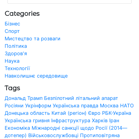
Categories
Бізнес
Спорт
Мистецтво та розваги
Політика
Здоров'я
Наука
Технології
Навколишнє середовище
Tags
Дональд Трамп
Безпілотний літальний апарат
Росіяни
Укрінформ
Українська правда
Москва
НАТО
Донецька область
Китай (регіон)
Євро
РБК-Україна
Українська гривня
Інфраструктура
Харків
Іран
Економіка
Міжнародні санкції щодо Росії (2014—
дотепер)
Військовослужбовці
Протиповітряна