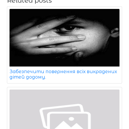
Related posts
Забезпечити повернення всіх викрадених
дітей додому.