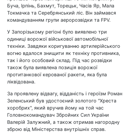
Буча, Ірпінь, Бахмут, Торецьк, Часів Яр, Мала
Токмачка та Серебрянський ліс. Він займався
командуванням групи аеророзвідки та FPV.
У Запорізькому регіоні було виявлено три
одиниці ворожої військової автомобільної
техніки. Завдяки коригуванню артилерійського
вогню вдалося знищити як техніку противника,
так і його особовий склад. Під час розвідки
також була виявлена позиція ворожої
протитанкової керованої ракети, яка була
ліквідована.
За проявлену відвагу, відданість і героїзм Роман
Зеленський був удостоєний золотого "Хреста
хоробрих", який вручив йому на той час
Головнокомандувач Збройних Сил України
Валерій Залужний, а також отримав нагородну
зброю від Міністерства внутрішніх справ.