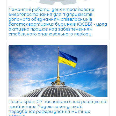
Ремонтні роботи, децентралізоване
енергопостачання для підприємств,
допомога об'єднанням співвласників
багатоквартирних будинків (ОСББ) - уряд
активно працює над забезпеченням
стабільного опалювального періоду.
Посли країн G7 висловили свою реакцію на
прийняття Радою закону, який
передбачає реформування митних