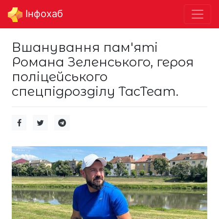
Інфохаб
Вшанування пам'яті
Романа Зеленського, героя
поліцейського
спецпідрозділу TacTeam.