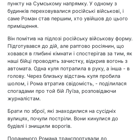
пункту на Сумському напрямку. У одному з
будинків переховувалися російські військові, і
саме Роман став першим, хто увійшов до цього
приміщення.
Він помітив на підлозі російську військову форму.
Підготувався до дій, але раптово росіянин, що
ховався в глибині кімнати і спостерігав за тим, як
наші бійці проводять зачистку, відкрив вогонь з
автомата. Одна куля потрапила в руку, а інша - в
голову. Через близьку відстань куля пробила
шолом, і Рома втратив свідомість, - поділилася
спогадами про той бій Луїза, розповідаючи
журналістам.
Брати по зброї, які знаходилися на сусідніх
вулицях, почули постріли. Вони кинулися до
будівлі і знищили ворогів.
Пораненого Романа транспортували до