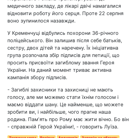
медичного закладу, де лікарі двічі намагалися
відновити роботу його серця. Проте 22 серпня
воно зупинилося назавжди.
У Кременчуці відбулись похорони 36-річного
поліцейського. Він залишив після себе батьків,
сестру, двох дітей та наречену. Їх ініціативна
група розпочала збір підписів для петиції, що
просить присвоїти загиблому звання Героя
України. На даний момент триває активна
кампанія збору підписів.
- Загиблі захисники та захисниці не мають
голосу, але ми можемо стати їхнім голосом і
маємо віддати шану. Це найменше, що можете
зробити ви, і найбільше, чого прагне наша
родина. Памʼять про Рому має жити вічно. Бо він
- справжній Герой України!, - говорить Луїза.
Тактична мета
Росіяни
Артилерія
Запорізька область