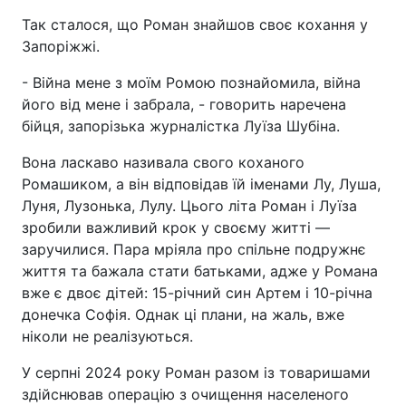
Так сталося, що Роман знайшов своє кохання у
Запоріжжі.
- Війна мене з моїм Ромою познайомила, війна
його від мене і забрала, - говорить наречена
бійця, запорізька журналістка Луїза Шубіна.
Вона ласкаво називала свого коханого
Ромашиком, а він відповідав їй іменами Лу, Луша,
Луня, Лузонька, Лулу. Цього літа Роман і Луїза
зробили важливий крок у своєму житті —
заручилися. Пара мріяла про спільне подружнє
життя та бажала стати батьками, адже у Романа
вже є двоє дітей: 15-річний син Артем і 10-річна
донечка Софія. Однак ці плани, на жаль, вже
ніколи не реалізуються.
У серпні 2024 року Роман разом із товаришами
здійснював операцію з очищення населеного