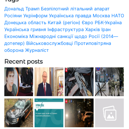
Дональд Трамп
Безпілотний літальний апарат
Росіяни
Укрінформ
Українська правда
Москва
НАТО
Донецька область
Китай (регіон)
Євро
РБК-Україна
Українська гривня
Інфраструктура
Харків
Іран
Економіка
Міжнародні санкції щодо Росії (2014—
дотепер)
Військовослужбовці
Протиповітряна
оборона
Журналіст
Recent posts