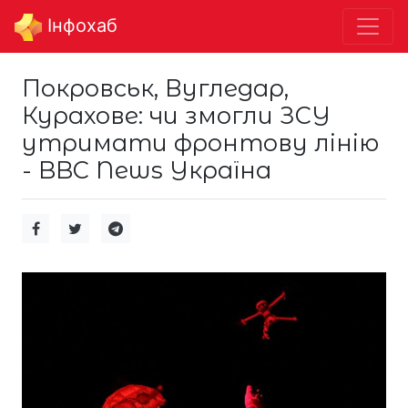
Інфохаб
Покровськ, Вугледар,
Курахове: чи змогли ЗСУ
утримати фронтову лінію
- BBC News Україна