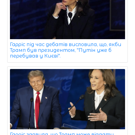
Гарріс під час дебатів висловила, що, якби
Трамп був президентом, "Путін уже б
перебував у Києві".
Гарріс заявила, що Трамп може віддати