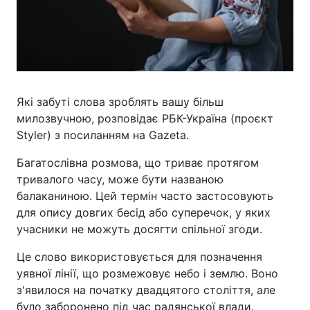
Які забуті слова зроблять вашу більш
милозвучною, розповідає РБК-Україна (проєкт
Styler) з посиланням на Gazeta.
Багатослівна розмова, що триває протягом
тривалого часу, може бути названою
балаканиною. Цей термін часто застосовують
для опису довгих бесід або суперечок, у яких
учасники не можуть досягти спільної згоди.
Це слово використовується для позначення
уявної лінії, що розмежовує небо і землю. Воно
з'явилося на початку двадцятого століття, але
було заборонено під час радянської влади.