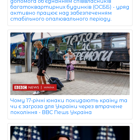
допомога об'єднанням співвласників
багатоквартирних будинків (ОСББ) - уряд
активно працює над забезпеченням
стабільного опалювального періоду.
Чому 17-річні юнаки покидають країну та
чи є загроза для України через втрачене
покоління - BBC News Україна