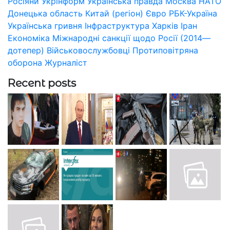
Росіяни
Укрінформ
Українська правда
Москва
НАТО
Донецька область
Китай (регіон)
Євро
РБК-Україна
Українська гривня
Інфраструктура
Харків
Іран
Економіка
Міжнародні санкції щодо Росії (2014—
дотепер)
Військовослужбовці
Протиповітряна
оборона
Журналіст
Recent posts