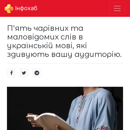
Інфохаб
П'ять чарівних та
маловідомих слів в
українській мові, які
здивують вашу аудиторію.