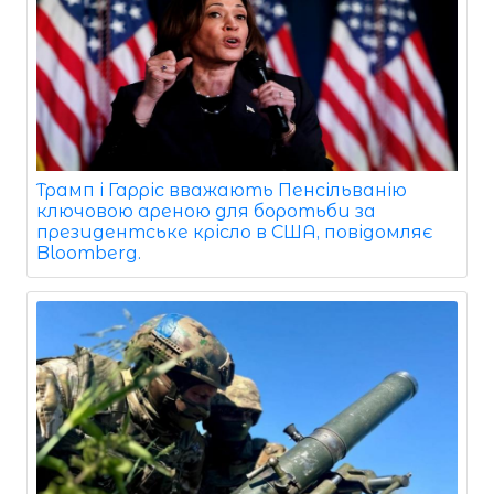
Трамп і Гарріс вважають Пенсільванію
ключовою ареною для боротьби за
президентське крісло в США, повідомляє
Bloomberg.