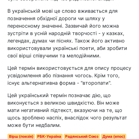
В українській мові це слово вживається для
позначення обхідної дороги чи шляху у
переносному значенні. Зазвичай його можна
зустріти в усній народній творчості - у казках,
легендах, думах чи піснях. Також його активно
використовували українські поети, аби зробити
свої вірші співучими та мелодійними.
Цей термін використовується для опису процесу
усвідомлення або пізнання чогось. Крім того,
існує альтернативна форма - "второпати".
Цей український термін позначає дію, що
виконується з великою швидкістю. Він може
мати негативний підтекст, вказуючи на те, що
щось зроблено наспіх, внаслідок чого результат
може бути недбалим.
Вірш (поезія)
РБК-Україна
Радянський Союз
Дума (епос)