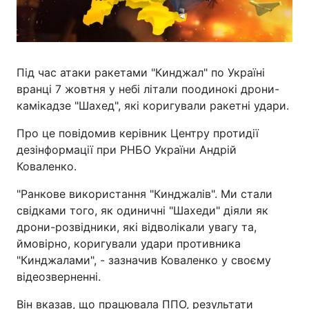
Під час атаки ракетами "Кинджал" по Україні
вранці 7 жовтня у небі літали поодинокі дрони-
камікадзе "Шахед", які коригували ракетні удари.
Про це повідомив керівник Центру протидії
дезінформації при РНБО України Андрій
Коваленко.
"Ранкове використання "Кинджалів". Ми стали
свідками того, як одиничні "Шахеди" діяли як
дрони-розвідники, які відволікали увагу та,
ймовірно, коригували удари противника
"Кинджалами", - зазначив Коваленко у своєму
відеозверненні.
Він вказав, що працювала ППО, результати