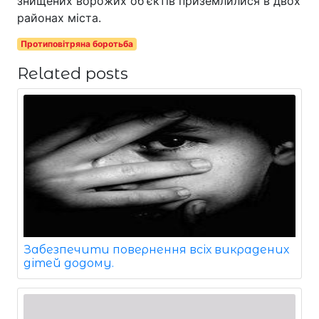
знищених ворожих об'єктів приземлилися в двох
районах міста.
Протиповітряна боротьба
Related posts
Забезпечити повернення всіх викрадених
дітей додому.