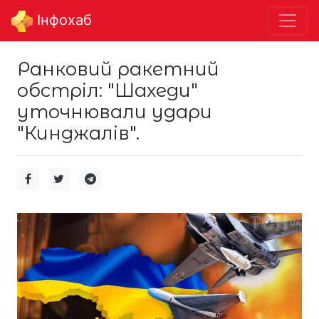
Інфохаб
Ранковий ракетний
обстріл: "Шахеди"
уточнювали удари
"Кинджалів".