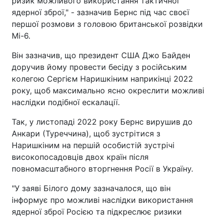
ризик можливого використання тактичної
ядерної зброї," - зазначив Бернс під час своєї
першої розмови з головою британської розвідки
Мі-6.
Він зазначив, що президент США Джо Байден
доручив йому провести бесіду з російським
колегою Сергієм Наришкіним наприкінці 2022
року, щоб максимально ясно окреслити можливі
наслідки подібної ескалації.
Так, у листопаді 2022 року Бернс вирушив до
Анкари (Туреччина), щоб зустрітися з
Наришкіним на першій особистій зустрічі
високопосадовців двох країн після
повномасштабного вторгнення Росії в Україну.
"У заяві Білого дому зазначалося, що він
інформує про можливі наслідки використання
ядерної зброї Росією та підкреслює ризики