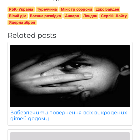
РБК-Україна
Туреччина
Міністр оборони
Джо Байден
Білий дім
Воєнна розвідка
Анкара
Лондон
Сергій Шойгу
Ядерна зброя
Related posts
Забезпечити повернення всіх викрадених
дітей додому.