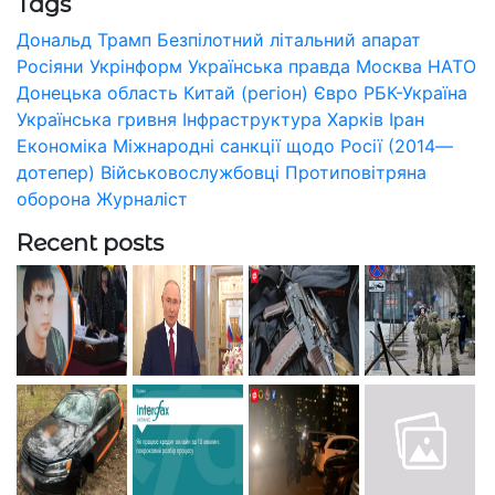
Tags
Дональд Трамп
Безпілотний літальний апарат
Росіяни
Укрінформ
Українська правда
Москва
НАТО
Донецька область
Китай (регіон)
Євро
РБК-Україна
Українська гривня
Інфраструктура
Харків
Іран
Економіка
Міжнародні санкції щодо Росії (2014—
дотепер)
Військовослужбовці
Протиповітряна
оборона
Журналіст
Recent posts