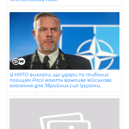
У НАТО визнали, що удари по глибоких
позиціях Росії мають важливе військове
значення для Збройних сил України.