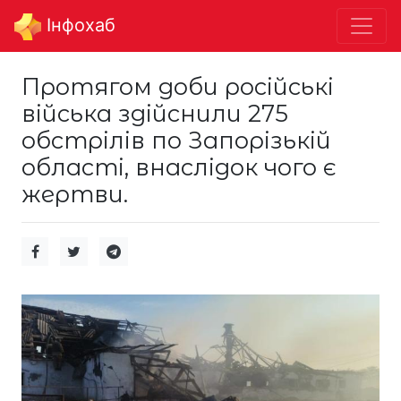
Інфохаб
Протягом доби російські
війська здійснили 275
обстрілів по Запорізькій
області, внаслідок чого є
жертви.