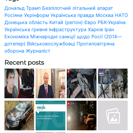
Дональд Трамп
Безпілотний літальний апарат
Росіяни
Укрінформ
Українська правда
Москва
НАТО
Донецька область
Китай (регіон)
Євро
РБК-Україна
Українська гривня
Інфраструктура
Харків
Іран
Економіка
Міжнародні санкції щодо Росії (2014—
дотепер)
Військовослужбовці
Протиповітряна
оборона
Журналіст
Recent posts