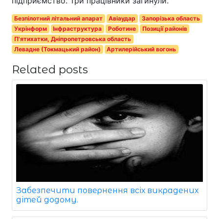
підприємство. Три працівники загинули.
Безпілотний літальний апарат
Авіаудар
Запорізька область
Укрінформ
Інфраструктура
Роботине
Позиції районів
П'ятихатки, Дніпропетровська область
Левадне (Токмацький район)
Артилерійський вогонь
Related posts
Забезпечити повернення всіх викрадених
дітей додому.