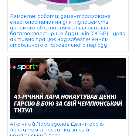
Ремонтні роботи, децентралізоване
енергопостачання для підприємств,
допомога об'єднанням співвласників
багатоквартирних будинків (ОСББ) - уряд
активно працює над забезпеченням
стабільного опалювального періоду.
41-річний Лара здолав Денні Гарсію
нокаутом у поєдинку за свій
чемпіонський пояс.