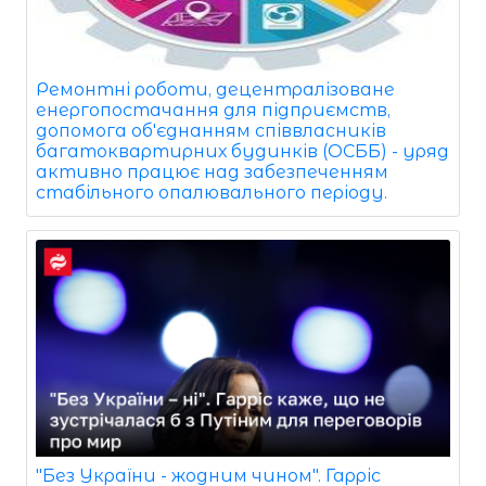
Ремонтні роботи, децентралізоване
енергопостачання для підприємств,
допомога об'єднанням співвласників
багатоквартирних будинків (ОСББ) - уряд
активно працює над забезпеченням
стабільного опалювального періоду.
"Без України - жодним чином". Гарріс