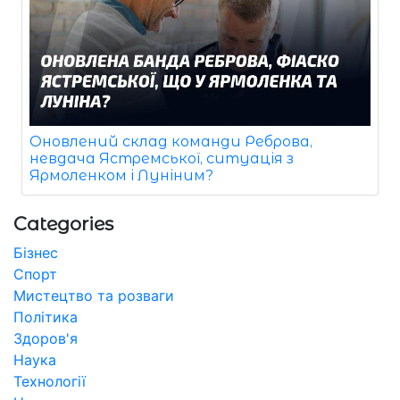
Оновлений склад команди Реброва,
невдача Ястремської, ситуація з
Ярмоленком і Луніним?
Categories
Бізнес
Спорт
Мистецтво та розваги
Політика
Здоров'я
Наука
Технології