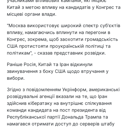
учасниками впливових кампаній, які ініціює
Китай з метою впливу на кандидатів у Конгрес та
місцеві органи влади.
"Москва використовує широкий спектр суб'єктів
впливу, намагаючись вплинути на перегони в
Конгрес, зокрема, щоб заохотити громадськість
США протистояти проукраїнській політиці та
політикам", - сказав представник розвідки.
Раніше Росія, Китай та Іран відкинули
звинувачення з боку США щодо втручання у
вибори.
Згідно з повідомленням Укрінформ, американські
розвідувальні агенції вказали на те, що Іран
здійснив кібератаку на внутрішнє спілкування
команди кандидата на пост президента від
Республіканської партії Дональда Трампа та
намагався отримати доступ до серверів штабу