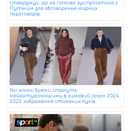
стверджує, що не готова зустрічатися з
Путіним для обговорення мирних
переговорів.
Які жіночі брюки стануть
найактуальнішими в зимовий сезон 2024-
2025: зображення стильних луків