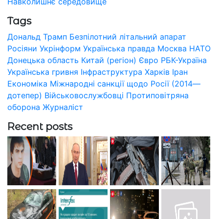
Навколишнє середовище
Tags
Дональд Трамп
Безпілотний літальний апарат
Росіяни
Укрінформ
Українська правда
Москва
НАТО
Донецька область
Китай (регіон)
Євро
РБК-Україна
Українська гривня
Інфраструктура
Харків
Іран
Економіка
Міжнародні санкції щодо Росії (2014—
дотепер)
Військовослужбовці
Протиповітряна
оборона
Журналіст
Recent posts