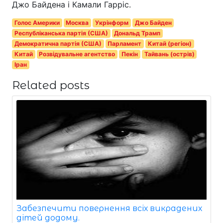
Джо Байдена і Камали Гарріс.
Голос Америки
Москва
Укрінформ
Джо Байден
Республіканська партія (США)
Дональд Трамп
Демократична партія (США)
Парламент
Китай (регіон)
Китай
Розвідувальне агентство
Пекін
Тайвань (острів)
Іран
Related posts
Забезпечити повернення всіх викрадених
дітей додому.