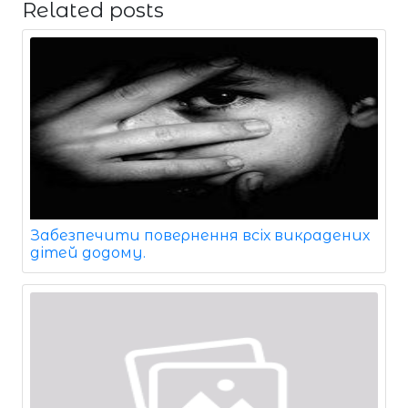
Related posts
Забезпечити повернення всіх викрадених
дітей додому.