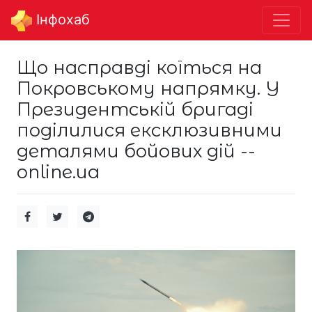
Інфохаб
Що насправді коїться на
Покровському напрямку. У
Президентській бригаді
поділилися ексклюзивними
деталями бойових дій --
online.ua