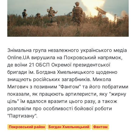
Знімальна група незалежного українського медіа
Online.UA вирушила на Покровський напрямок,
де воїни 21 ОБСП Окремої президентської
бригади ім. Богдана Хмельницького щоденно
знищують російських загарбників. Микола
Мигович з позивним "Фантом" та його побратими
показали, як працюють артилеристи, яку "жирну
ціль" їм вдалося вразити цього разу, а також
розповіли про особливості бойової роботи
"Партизану".
Покровський район
Богдан Хмельницький
Фантом