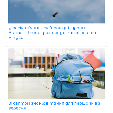
У росіян з'явилися "провідні" дрони:
Business Insider розглянув їхні плюси та
мінуси.
Зі святом знань: вітання для першачків з 1
вересня