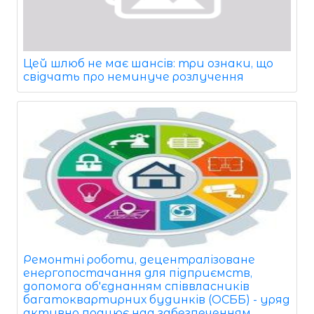
Цей шлюб не має шансів: три ознаки, що
свідчать про неминуче розлучення
Ремонтні роботи, децентралізоване
енергопостачання для підприємств,
допомога об'єднанням співвласників
багатоквартирних будинків (ОСББ) - уряд
активно працює над забезпеченням