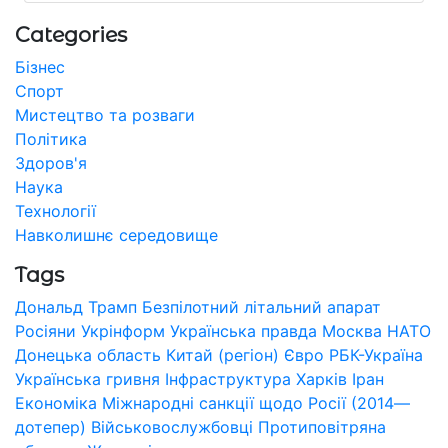
Categories
Бізнес
Спорт
Мистецтво та розваги
Політика
Здоров'я
Наука
Технології
Навколишнє середовище
Tags
Дональд Трамп
Безпілотний літальний апарат
Росіяни
Укрінформ
Українська правда
Москва
НАТО
Донецька область
Китай (регіон)
Євро
РБК-Україна
Українська гривня
Інфраструктура
Харків
Іран
Економіка
Міжнародні санкції щодо Росії (2014—
дотепер)
Військовослужбовці
Протиповітряна