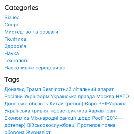
Categories
Бізнес
Спорт
Мистецтво та розваги
Політика
Здоров'я
Наука
Технології
Навколишнє середовище
Tags
Дональд Трамп
Безпілотний літальний апарат
Росіяни
Укрінформ
Українська правда
Москва
НАТО
Донецька область
Китай (регіон)
Євро
РБК-Україна
Українська гривня
Інфраструктура
Харків
Іран
Економіка
Міжнародні санкції щодо Росії (2014—
дотепер)
Військовослужбовці
Протиповітряна
оборона
Журналіст