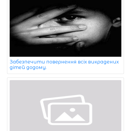
Забезпечити повернення всіх викрадених
дітей додому.