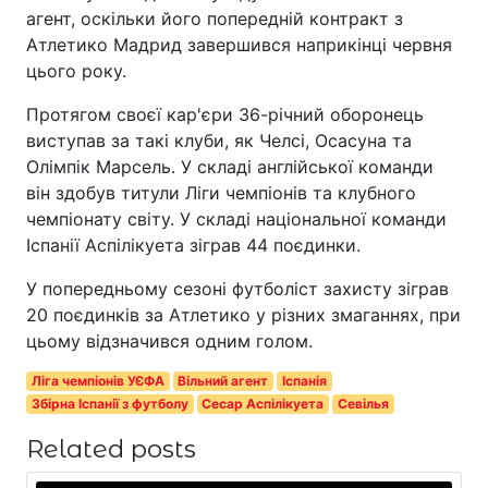
агент, оскільки його попередній контракт з
Атлетико Мадрид завершився наприкінці червня
цього року.
Протягом своєї кар'єри 36-річний оборонець
виступав за такі клуби, як Челсі, Осасуна та
Олімпік Марсель. У складі англійської команди
він здобув титули Ліги чемпіонів та клубного
чемпіонату світу. У складі національної команди
Іспанії Аспілікуета зіграв 44 поєдинки.
У попередньому сезоні футболіст захисту зіграв
20 поєдинків за Атлетико у різних змаганнях, при
цьому відзначився одним голом.
Ліга чемпіонів УЄФА
Вільний агент
Іспанія
Збірна Іспанії з футболу
Сесар Аспілікуета
Севілья
Related posts