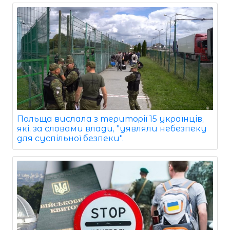
Польща вислала з території 15 українців,
які, за словами влади, "уявляли небезпеку
для суспільної безпеки".