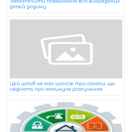
Забезпечити повернення всіх викрадених
дітей додому.
Цей шлюб не має шансів: три ознаки, що
свідчать про неминуче розлучення