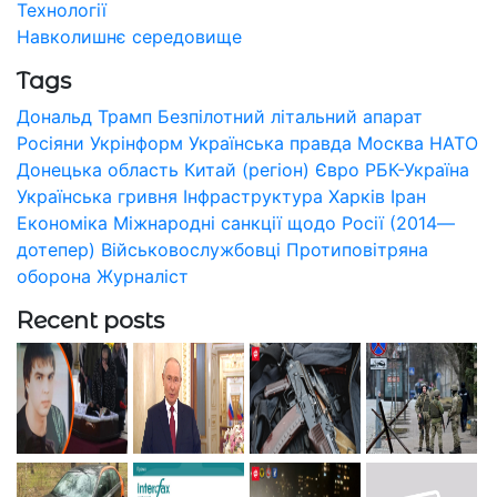
Технології
Навколишнє середовище
Tags
Дональд Трамп
Безпілотний літальний апарат
Росіяни
Укрінформ
Українська правда
Москва
НАТО
Донецька область
Китай (регіон)
Євро
РБК-Україна
Українська гривня
Інфраструктура
Харків
Іран
Економіка
Міжнародні санкції щодо Росії (2014—
дотепер)
Військовослужбовці
Протиповітряна
оборона
Журналіст
Recent posts