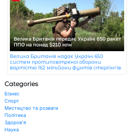
Велика Британія надає Україні 650
систем протиповітряної оборони
вартістю 162 мільйони фунтів стерлінгів.
Categories
Бізнес
Спорт
Мистецтво та розваги
Політика
Здоров'я
Наука