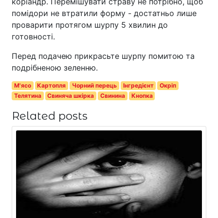
коріандр. Перемішувати страву не потрібно, щоб
помідори не втратили форму - достатньо лише
проварити протягом шурпу 5 хвилин до
готовності.
Перед подачею прикрасьте шурпу помитою та
подрібненою зеленню.
М'ясо
Картопля
Чорний перець
Інгредієнт
Окріп
Телятина
Свиняча шкірка
Свинина
Кнопка
Related posts