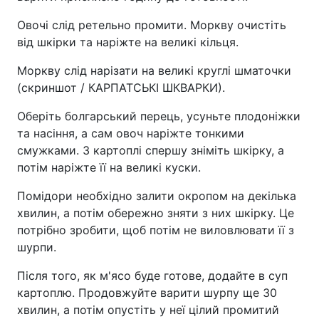
Овочі слід ретельно промити. Моркву очистіть
від шкірки та наріжте на великі кільця.
Моркву слід нарізати на великі круглі шматочки
(скриншот / КАРПАТСЬКІ ШКВАРКИ).
Оберіть болгарський перець, усуньте плодоніжки
та насіння, а сам овоч наріжте тонкими
смужками. З картоплі спершу зніміть шкірку, а
потім наріжте її на великі куски.
Помідори необхідно залити окропом на декілька
хвилин, а потім обережно зняти з них шкірку. Це
потрібно зробити, щоб потім не виловлювати її з
шурпи.
Після того, як м'ясо буде готове, додайте в суп
картоплю. Продовжуйте варити шурпу ще 30
хвилин, а потім опустіть у неї цілий промитий