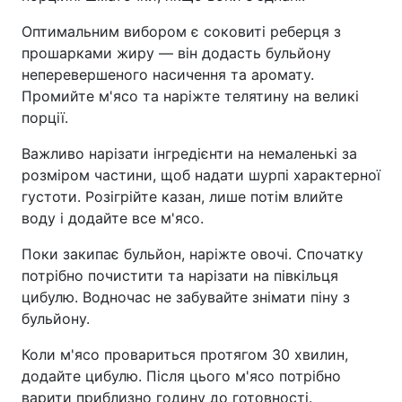
Оптимальним вибором є соковиті реберця з
прошарками жиру — він додасть бульйону
неперевершеного насичення та аромату.
Промийте м'ясо та наріжте телятину на великі
порції.
Важливо нарізати інгредієнти на немаленькі за
розміром частини, щоб надати шурпі характерної
густоти. Розігрійте казан, лише потім влийте
воду і додайте все м'ясо.
Поки закипає бульйон, наріжте овочі. Спочатку
потрібно почистити та нарізати на півкільця
цибулю. Водночас не забувайте знімати піну з
бульйону.
Коли м'ясо провариться протягом 30 хвилин,
додайте цибулю. Після цього м'ясо потрібно
варити приблизно годину до готовності.