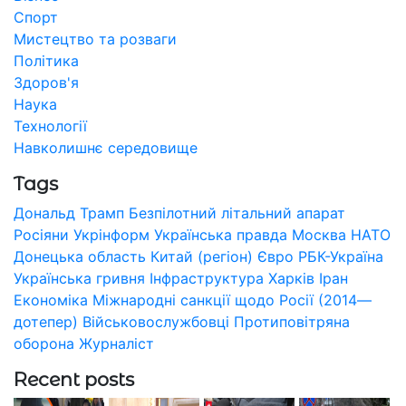
Спорт
Мистецтво та розваги
Політика
Здоров'я
Наука
Технології
Навколишнє середовище
Tags
Дональд Трамп
Безпілотний літальний апарат
Росіяни
Укрінформ
Українська правда
Москва
НАТО
Донецька область
Китай (регіон)
Євро
РБК-Україна
Українська гривня
Інфраструктура
Харків
Іран
Економіка
Міжнародні санкції щодо Росії (2014—
дотепер)
Військовослужбовці
Протиповітряна
оборона
Журналіст
Recent posts