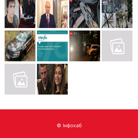
© Інфохаб