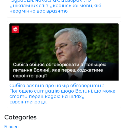
"Здрайця, накаслик, цизорик": 10
унікальних слів української мови, які
неодмінно вас вразять.
Сибіга заявив про намір обговорити з
Польщею ситуацію щодо Волині, що може
стати перешкодою на шляху
євроінтеграції.
Categories
Бізнес