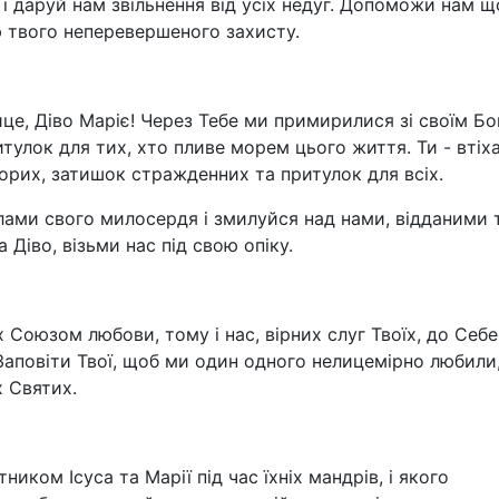
і даруй нам звільнення від усіх недуг. Допоможи нам 
ю твого неперевершеного захисту.
е, Діво Маріє! Через Тебе ми примирилися зі своїм Бо
итулок для тих, хто пливе морем цього життя. Ти - втіх
ворих, затишок стражденних та притулок для всіх.
ами свого милосердя і змилуйся над нами, відданими т
Діво, візьми нас під свою опіку.
їх Союзом любови, тому і нас, вірних слуг Твоїх, до Себ
аповіти Твої, щоб ми один одного нелицемірно любили
х Святих.
ником Ісуса та Марії під час їхніх мандрів, і якого