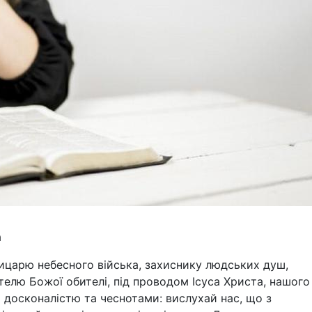
а
ицарю небесного війська, захиснику людських душ,
телю Божої обителі, під проводом Ісуса Христа, нашого
ю досконалістю та чеснотами: вислухай нас, що з