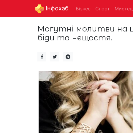
Інфохаб
Бізнес
Спорт
Мистец
Могутні молитви на щ
біди та нещастя.