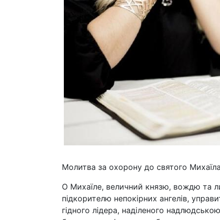
Молитва за охорону до святого Михаїл
О Михаїле, величний князю, вождю та л
підкорителю непокірних ангелів, управи
гідного лідера, наділеного надлюдсько