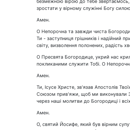
безмежною вірою до тебе звертаємось, 
зростати у вірному служінні Богу сило
Амен.
О Непорочна та завжди чиста Богородиц
Ти - заступниця грішників і надійний пр
світу, визволення полонених, радість х
О Пресвята Богородице, укрий нас крил
покликаними служити Тобі. О Непорочна 
Амен.
Ти, Ісусе Христе, зв'язав Апостолів Тво
Союзом прив'яжи, щоб ми виконували З
через наші молитви до Богородиці і всі
Амен.
О, святий Йосифе, який був вірним супут