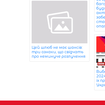
баг
буди
акт
заб
ста
опа
Цей шлюб не має шансів:
три ознаки, що свідчать
про неминуче розлучення
Виб
2024
їх п
Укр