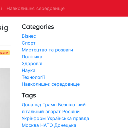
ї
Навколишнє середовище
ід
Categories
Бізнес
Спорт
Мистецтво та розваги
зваги
Політика
Здоров'я
Наука
Технології
Навколишнє середовище
Tags
Дональд Трамп
Безпілотний
літальний апарат
Росіяни
Укрінформ
Українська правда
Москва
НАТО
Донецька