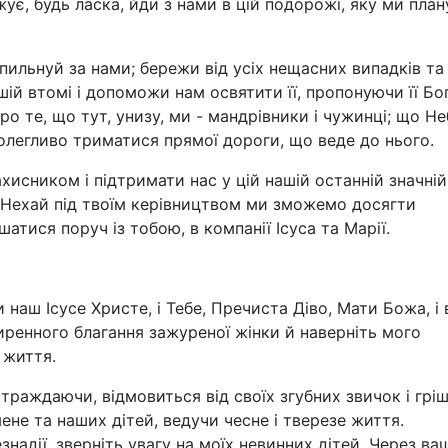
ує, будь ласка, йди з нами в цій подорожі, яку ми пла
пильнуй за нами; бережи від усіх нещасних випадків та
ашій втомі і допоможи нам освятити її, пропонуючи її Бог
о те, що тут, унизу, ми - мандрівники і чужинці; що Не
олегливо триматися прямої дороги, що веде до нього.
исником і підтримати нас у цій нашій останній значній
і. Нехай під твоїм керівництвом ми зможемо досягти
шатися поруч із тобою, в компанії Ісуса та Марії.
аш Ісусе Христе, і Тебе, Пречиста Діво, Мати Божа, і 
иренного благання зажуреної жінки й наверніть мого
 життя.
страждаючи, відмовиться від своїх згубних звичок і грі
не та наших дітей, ведучи чесне і тверезе життя.
знадії, зверніть увагу на моїх невинних дітей. Через ва