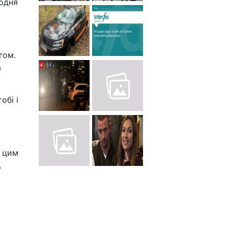
щодня
гом.
а
обі і
е цим
,