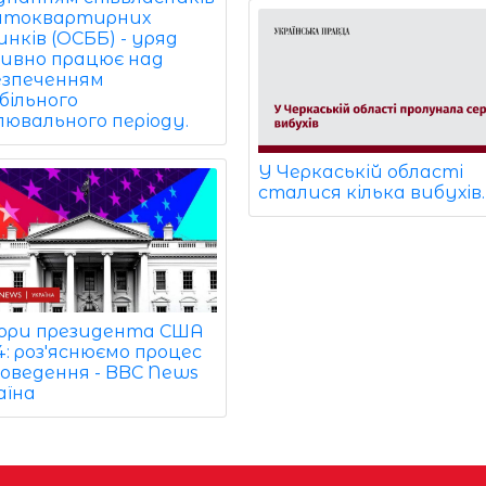
атоквартирних
нків (ОСББ) - уряд
ивно працює над
езпеченням
більного
лювального періоду.
У Черкаській області
сталися кілька вибухів.
ори президента США
: роз'яснюємо процес
роведення - BBC News
аїна