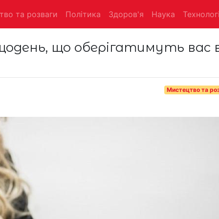
тво та розваги
Політика
Здоров'я
Наука
Технологі
одень, що оберігатимуть вас в
Мистецтво та ро