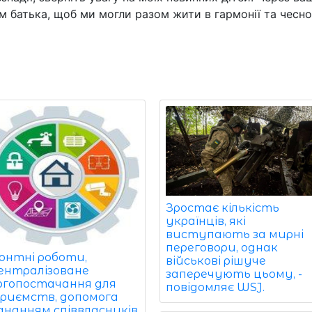
ям батька, щоб ми могли разом жити в гармонії та чесно
Зростає кількість
українців, які
виступають за мирні
переговори, однак
онтні роботи,
військові рішуче
ентралізоване
заперечують цьому, -
ргопостачання для
повідомляє WSJ.
приємств, допомога
єднанням співвласників