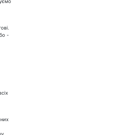
нуємо
ові.
бо -
всіх
шних
шу