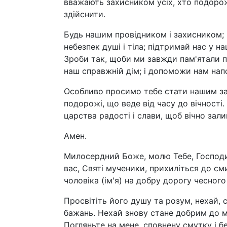
вважають захисником усіх, хто подорож
здійснити.
Будь нашим провідником і захисником; 
небезпек душі і тіла; підтримай нас у н
Зроби так, щоби ми завжди пам'ятали пр
наш справжній дім; і допоможи нам нап
Особливо просимо тебе стати нашим зах
подорожі, що веде від часу до вічност
царства радості і слави, щоб вічно зали
Амен.
Милосердний Боже, молю Тебе, Господи н
вас, Святі мученики, прихиліться до см
чоловіка (ім'я) на добру дорогу чесного
Просвітіть його душу та розум, нехай, 
бажань. Нехай знову стане добрим до ме
Погляньте на мене, сповнену смутку і бе