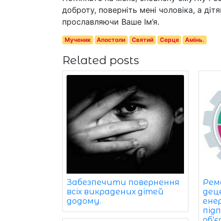
доброту, поверніть мені чоловіка, а діт
прославляючи Ваше Ім’я.
Мученик
Апостоли
Святий
Серце
Амінь.
Related posts
Забезпечити повернення
Рем
всіх викрадених дітей
дец
додому.
ене
під
об'