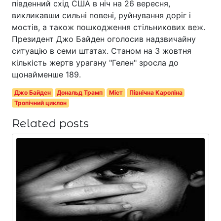
південний схід США в ніч на 26 вересня,
викликавши сильні повені, руйнування доріг і
мостів, а також пошкодження стільникових веж.
Президент Джо Байден оголосив надзвичайну
ситуацію в семи штатах. Станом на 3 жовтня
кількість жертв урагану "Гелен" зросла до
щонайменше 189.
Джо Байден
Дональд Трамп
Міст
Північна Кароліна
Тропічний циклон
Related posts