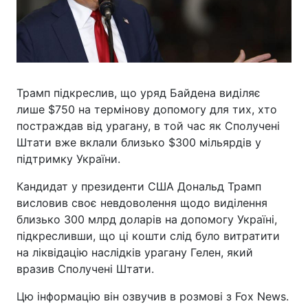
Трамп підкреслив, що уряд Байдена виділяє
лише $750 на термінову допомогу для тих, хто
постраждав від урагану, в той час як Сполучені
Штати вже вклали близько $300 мільярдів у
підтримку України.
Кандидат у президенти США Дональд Трамп
висловив своє невдоволення щодо виділення
близько 300 млрд доларів на допомогу Україні,
підкресливши, що ці кошти слід було витратити
на ліквідацію наслідків урагану Гелен, який
вразив Сполучені Штати.
Цю інформацію він озвучив в розмові з Fox News.