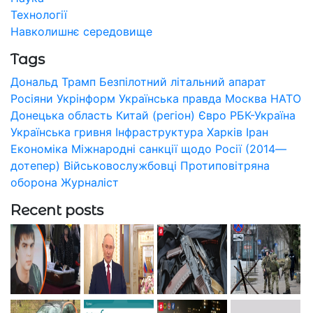
Технології
Навколишнє середовище
Tags
Дональд Трамп
Безпілотний літальний апарат
Росіяни
Укрінформ
Українська правда
Москва
НАТО
Донецька область
Китай (регіон)
Євро
РБК-Україна
Українська гривня
Інфраструктура
Харків
Іран
Економіка
Міжнародні санкції щодо Росії (2014—
дотепер)
Військовослужбовці
Протиповітряна
оборона
Журналіст
Recent posts