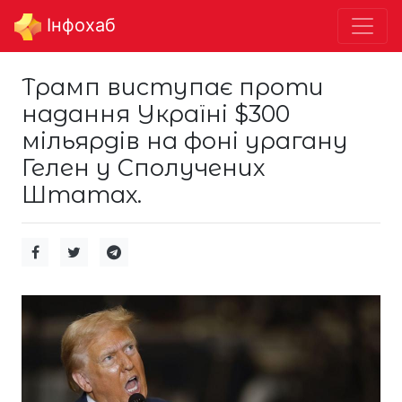
Інфохаб
Трамп виступає проти
надання Україні $300
мільярдів на фоні урагану
Гелен у Сполучених
Штатах.