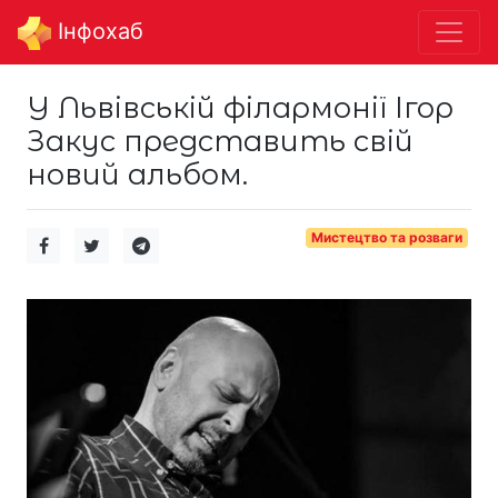
Інфохаб
У Львівській філармонії Ігор
Закус представить свій
новий альбом.
Мистецтво та розваги