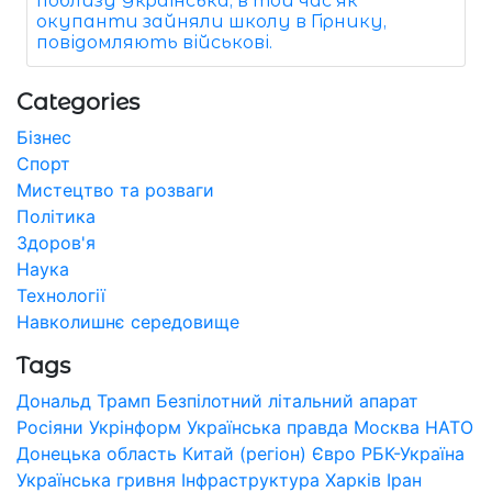
поблизу Українська, в той час як
окупанти зайняли школу в Гірнику,
повідомляють військові.
Categories
Бізнес
Спорт
Мистецтво та розваги
Політика
Здоров'я
Наука
Технології
Навколишнє середовище
Tags
Дональд Трамп
Безпілотний літальний апарат
Росіяни
Укрінформ
Українська правда
Москва
НАТО
Донецька область
Китай (регіон)
Євро
РБК-Україна
Українська гривня
Інфраструктура
Харків
Іран