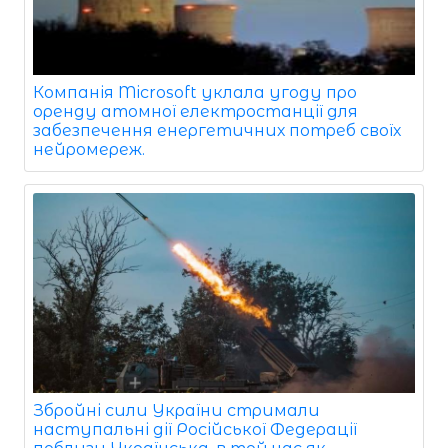
Компанія Microsoft уклала угоду про
оренду атомної електростанції для
забезпечення енергетичних потреб своїх
нейромереж.
Збройні сили України стримали
наступальні дії Російської Федерації