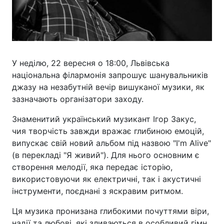
У неділю, 22 вересня о 18:00, Львівська
національна філармонія запрошує шанувальників
джазу на незабутній вечір вишуканої музики, як
зазначають організатори заходу.
Знаменитий український музикант Ігор Закус,
чия творчість завжди вражає глибиною емоцій,
випускає свій новий альбом під назвою "I'm Alive"
(в перекладі "Я живий"). Для нього основним є
створення мелодії, яка передає історію,
використовуючи як електричні, так і акустичні
інструменти, поєднані з яскравим ритмом.
Ця музика пронизана глибокими почуттями віри,
надії та любові, які зливаються в особливий гімн