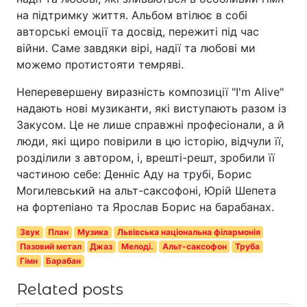
на підтримку життя. Альбом втілює в собі
авторські емоції та досвід, пережиті під час
війни. Саме завдяки вірі, надії та любові ми
можемо протистояти темряві.
Неперевершену виразність композиції "I'm Alive"
надають нові музиканти, які виступають разом із
Закусом. Це не лише справжні професіонали, а й
люди, які щиро повірили в цю історію, відчули її,
розділили з автором, і, врешті-решт, зробили її
частиною себе: Денніс Аду на трубі, Борис
Могилевський на альт-саксофоні, Юрій Шепета
на фортепіано та Ярослав Борис на барабанах.
Звук
План
Музика
Львівська національна філармонія
Пазовий метал
Джаз
Мелоді.
Альт-саксофон
Труба
Гімн
Барабан
Related posts