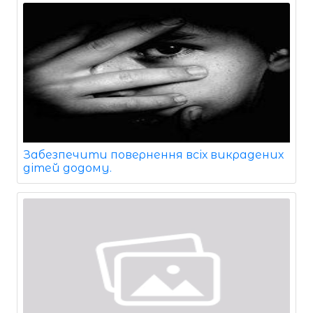
Забезпечити повернення всіх викрадених
дітей додому.