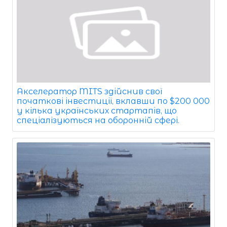
Акселератор MITS здійснив свої
початкові інвестиції, вклавши по $200 000
у кілька українських стартапів, що
спеціалізуються на оборонній сфері.