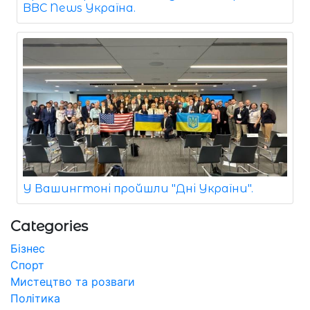
BBC News Україна.
У Вашингтоні пройшли "Дні України".
Categories
Бізнес
Спорт
Мистецтво та розваги
Політика