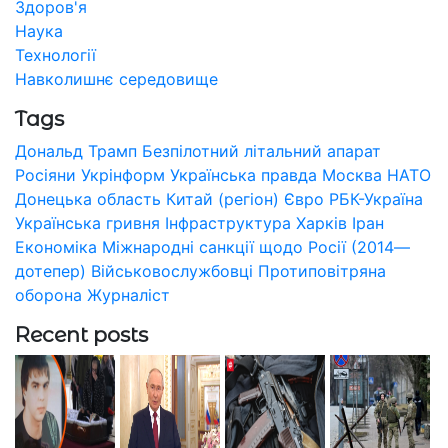
Здоров'я
Наука
Технології
Навколишнє середовище
Tags
Дональд Трамп
Безпілотний літальний апарат
Росіяни
Укрінформ
Українська правда
Москва
НАТО
Донецька область
Китай (регіон)
Євро
РБК-Україна
Українська гривня
Інфраструктура
Харків
Іран
Економіка
Міжнародні санкції щодо Росії (2014—
дотепер)
Військовослужбовці
Протиповітряна
оборона
Журналіст
Recent posts