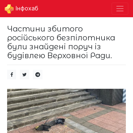
Інфохаб
Частини збитого
російського безпілотника
були знайдені поруч із
будівлею Верховної Ради.