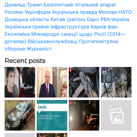
Дональд Трамп
Безпілотний літальний апарат
Росіяни
Укрінформ
Українська правда
Москва
НАТО
Донецька область
Китай (регіон)
Євро
РБК-Україна
Українська гривня
Інфраструктура
Харків
Іран
Економіка
Міжнародні санкції щодо Росії (2014—
дотепер)
Військовослужбовці
Протиповітряна
оборона
Журналіст
Recent posts