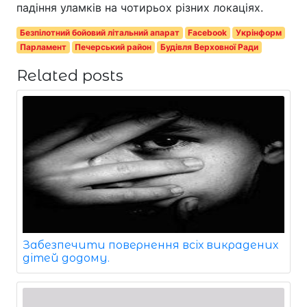
падіння уламків на чотирьох різних локаціях.
Безпілотний бойовий літальний апарат
Facebook
Укрінформ
Парламент
Печерський район
Будівля Верховної Ради
Related posts
Забезпечити повернення всіх викрадених
дітей додому.