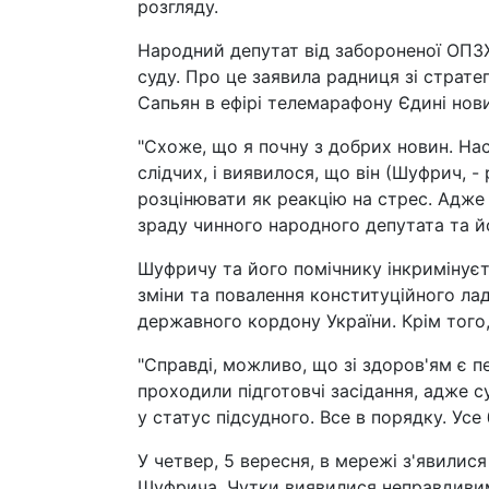
розгляду.
Народний депутат від забороненої ОПЗ
суду. Про це заявила радниця зі страт
Сапьян в ефірі телемарафону Єдині нов
"Схоже, що я почну з добрих новин. На
слідчих, і виявилося, що він (Шуфрич, -
розцінювати як реакцію на стрес. Адже
зраду чинного народного депутата та йо
Шуфричу та його помічнику інкримінуєт
зміни та повалення конституційного лад
державного кордону України. Крім того
"Справді, можливо, що зі здоров'ям є п
проходили підготовчі засідання, адже 
у статус підсудного. Все в порядку. Усе
У четвер, 5 вересня, в мережі з'явилис
Шуфрича. Чутки виявилися неправдивим