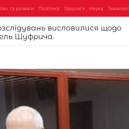
тво та розваги
Політика
Здоров'я
Наука
Технологі
зслідувань висловилися щодо
бель Шуфрича.