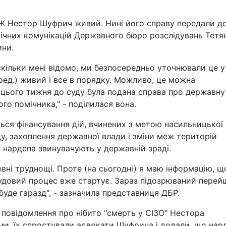
Ж Нестор Шуфрич живий. Нині його справу передали д
егічних комунікацій Державного бюро розслідувань Тетя
ини.
скільки мені відомо, ми безпосередньо уточнювали це у
 ред.) живий і все в порядку. Можливо, це можна
 цього тижня до суду була подана справа про державну
го помічника," - поділилася вона.
ься фінансування дій, вчинених з метою насильницької
у, захоплення державної влади і зміни меж територій
, нардепа звинувачують у державній зраді.
евні труднощі. Проте (на сьогодні) я маю інформацію, щ
судовий процес вже стартує. Зараз підозрюваний перей
 буде гаразд", - зазначила представниця ДБР.
я повідомлення про нібито "смерть у СІЗО" Нестора
и, їх спростували адвокати Шуфрича і додали, що нар