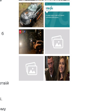
 б
ртвій
і.
ому