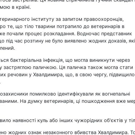
мою в країні.
теринарного інституту за запитом правоохоронців,
про те, що тіло тварини потрапило до ветеринарів в
вже почали процес розкладання. Водночас представник
що під час розтину не було виявлено жодних доказів, які
елений.
ься бактеріальна інфекція, що могла виникнути через
у застряглою паличкою. Ця паличка також могла стати
х речовин у Хвалдимира, що, в свою чергу, підвищило
.
зоозахисники помилково ідентифікували як вогнепальні
ваними. На думку ветеринарів, ці пошкодження вже ме
ило наявності куль або інших чужорідних об'єктів у тіл
лено жодних ознак незаконного вбивства Хвалдимира. Т