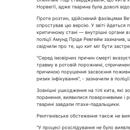
Норвегії, адже тварина була доволі відо
Проте розтин, здійснений фахівцями Ве
спростував цю версію. У звіті йдеться 
критичному стані — внутрішні органи 
поліції Амунд Пріде Ревгейм зазначив, 
свідчили про те, що кит міг бути застр
"Серед імовірних причин смерті вказуєт
травму в ротовій порожнині, спричинен
причиною порушення засвоєння поживни
ризик інфікування", - зазначили в поліції
Зовнішні ушкодження на тілі кита, які 
поранення, виявилися поверхневими і р
тварині завдали птахи-падальщики.
Рентгенівське обстеження також не вияв
"У процесі розслідування не було вияв