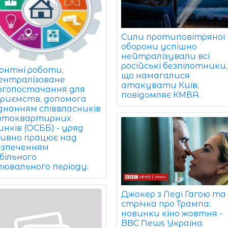
Сили протиповітряної
оборони успішно
нейтралізували всі
російські безпілотники,
онтні роботи,
що намагалися
ентралізоване
атакувати Київ,
ргопостачання для
повідомляє КМВА.
приємств, допомога
єднанням співвласників
атоквартирних
нків (ОСББ) - уряд
ивно працює над
езпеченням
більного
лювального періоду.
Джокер з Леді Гагою та
стрічка про Трампа:
новинки кіно жовтня -
BBC News Україна.