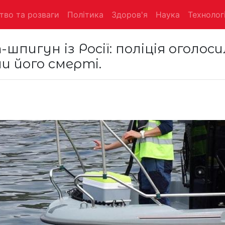
тво та розваги
Політика
Здоров'я
Наука
Технологі
-шпигун із Росії: поліція оголос
и його смерті.