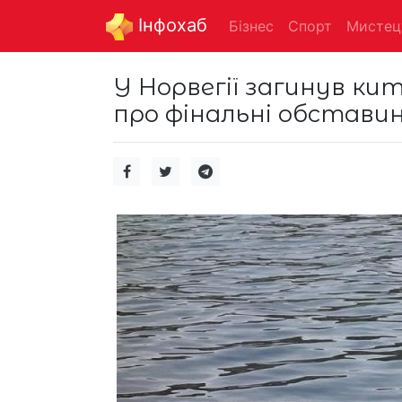
Інфохаб
Бізнес
Спорт
Мистец
У Норвегії загинув кит
про фінальні обставин