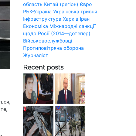
область
Китай (регіон)
Євро
РБК-Україна
Українська гривня
Інфраструктура
Харків
Іран
Економіка
Міжнародні санкції
щодо Росії (2014—дотепер)
Військовослужбовці
Протиповітряна оборона
Журналіст
Recent posts
ться,
те,
в