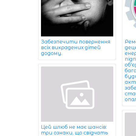
Забезпечити повернення
Рем
всіх викрадених дітей
дец
додому.
ене
під
об'
баг
буди
акт
заб
ста
опа
Цей шлюб не має шансів:
три ознаки, що свідчать