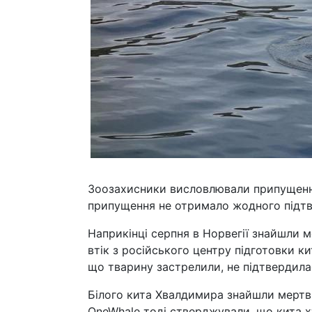
Зоозахисники висловлювали припущення,
припущення не отримало жодного підт
Наприкінці серпня в Норвегії знайшли м
втік з російського центру підготовки к
що тварину застрелили, не підтвердилас
Білого кита Хвалдимира знайшли мертвим
OneWhale тоді стверджували, що кита х