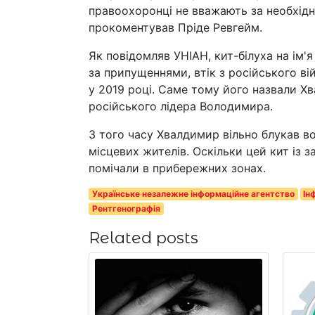
правоохоронці не вважають за необхідне
прокоментував Пріде Ревгейм.
Як повідомляв УНІАН, кит-білуха на ім'я
за припущеннями, втік з російського ві
у 2019 році. Саме тому його назвали Хв
російського лідера Володимира.
З того часу Хвалдимир вільно блукав в
місцевих жителів. Оскільки цей кит із 
помічали в прибережних зонах.
Українське незалежне інформаційне агентство
Ін
Рентгенографія
Related posts