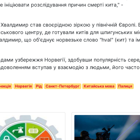
 ініціювати розслідування причин смерті кита," -
 Хвалдимир став своєрідною зіркою у північній Європі. В
йськового центру, де готували китів для шпигунських міс
алдимир, що об'єднує норвезьке слово "hval" (кит) та ім
одами узбережжя Норвегії, здобувши популярність сере
задоволенням вступав у взаємодію з людьми, його часто
фекція
Норвегія
Рід
Санкт-Петербург
Китайська мова
Палиця