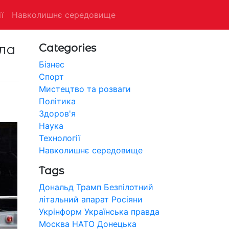
ї
Навколишнє середовище
ила
Categories
Бізнес
Спорт
Мистецтво та розваги
Політика
Здоров'я
Наука
Технології
Навколишнє середовище
Tags
Дональд Трамп
Безпілотний
літальний апарат
Росіяни
Укрінформ
Українська правда
Москва
НАТО
Донецька