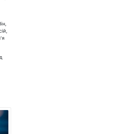
ін,
ій,
'я
д