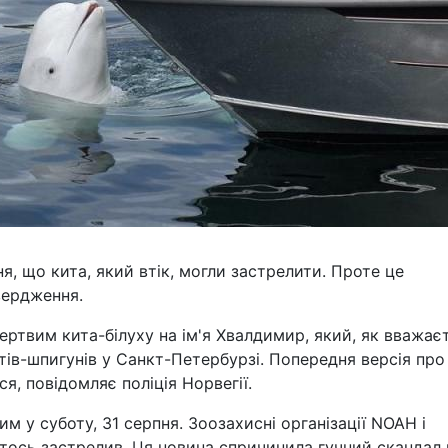
 що кита, який втік, могли застрелити. Проте це
вердження.
ертвим кита-білуху на ім'я Хвалдимир, який, як вважає
итів-шпигунів у Санкт-Петербурзі. Попередня версія про 
я, повідомляє поліція Норвегії.
 у суботу, 31 серпня. Зоозахисні організації NOAH і
тось застрелив. Ця новина спричинила гучний скандал 