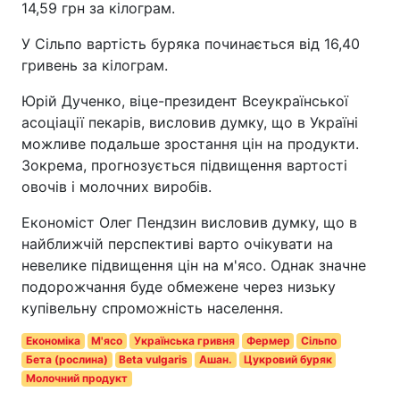
14,59 грн за кілограм.
У Сільпо вартість буряка починається від 16,40
гривень за кілограм.
Юрій Дученко, віце-президент Всеукраїнської
асоціації пекарів, висловив думку, що в Україні
можливе подальше зростання цін на продукти.
Зокрема, прогнозується підвищення вартості
овочів і молочних виробів.
Економіст Олег Пендзин висловив думку, що в
найближчій перспективі варто очікувати на
невелике підвищення цін на м'ясо. Однак значне
подорожчання буде обмежене через низьку
купівельну спроможність населення.
Економіка
М'ясо
Українська гривня
Фермер
Сільпо
Бета (рослина)
Beta vulgaris
Ашан.
Цукровий буряк
Молочний продукт