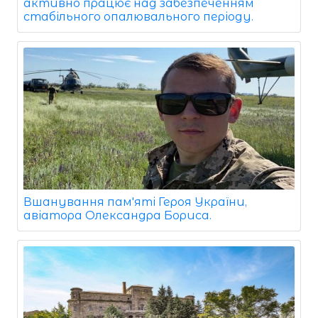
активно працює над забезпеченням
стабільного опалювального періоду.
Вшанування пам'яті Героя України,
авіатора Олександра Бориса.