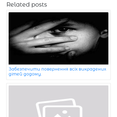
Related posts
Забезпечити повернення всіх викрадених
дітей додому.