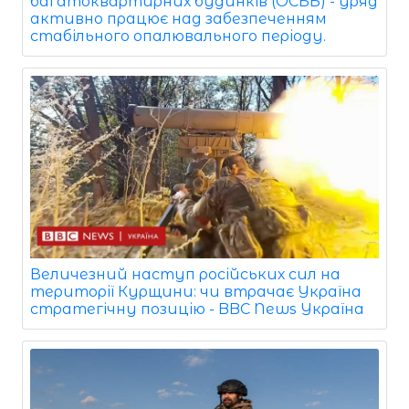
багатоквартирних будинків (ОСББ) - уряд
активно працює над забезпеченням
стабільного опалювального періоду.
Величезний наступ російських сил на
території Курщини: чи втрачає Україна
стратегічну позицію - BBC News Україна