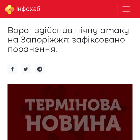
Інфохаб
Ворог здійснив нічну атаку
на Запоріжжя: зафіксовано
поранення.