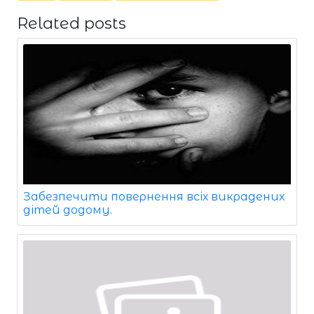
Related posts
Забезпечити повернення всіх викрадених
дітей додому.