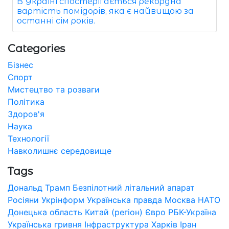
В Україні спостерігається рекордна
вартість помідорів, яка є найвищою за
останні сім років.
Categories
Бізнес
Спорт
Мистецтво та розваги
Політика
Здоров'я
Наука
Технології
Навколишнє середовище
Tags
Дональд Трамп
Безпілотний літальний апарат
Росіяни
Укрінформ
Українська правда
Москва
НАТО
Донецька область
Китай (регіон)
Євро
РБК-Україна
Українська гривня
Інфраструктура
Харків
Іран