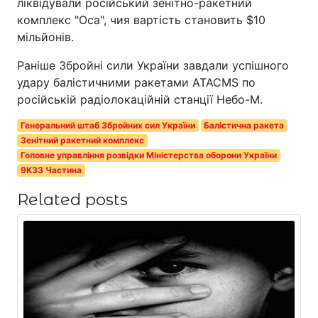
ліквідували російський зенітно-ракетний
комплекс "Оса", чия вартість становить $10
мільйонів.
Раніше Збройні сили України завдали успішного
удару балістичними ракетами ATACMS по
російській радіолокаційній станції Небо-М.
Генеральний штаб Збройних сил України
Балістична ракета
Зенітний ракетний комплекс
Головне управління розвідки Міністерства оборони України
9K33 Частина
Related posts