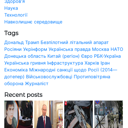
Здоров'я
Наука
Технології
Навколишнє середовище
Tags
Дональд Трамп
Безпілотний літальний апарат
Росіяни
Укрінформ
Українська правда
Москва
НАТО
Донецька область
Китай (регіон)
Євро
РБК-Україна
Українська гривня
Інфраструктура
Харків
Іран
Економіка
Міжнародні санкції щодо Росії (2014—
дотепер)
Військовослужбовці
Протиповітряна
оборона
Журналіст
Recent posts