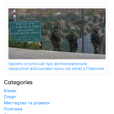
Ізраїль оголосив про встановлення
закритої військової зони на межі з Ліваном.
Categories
Бізнес
Спорт
Мистецтво та розваги
Політика