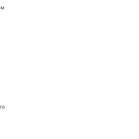
ом
го