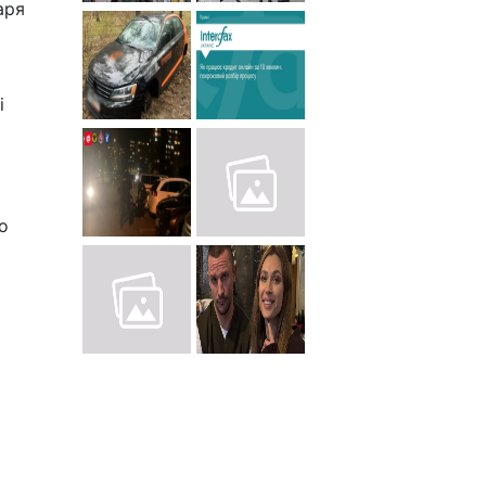
аря
і
о