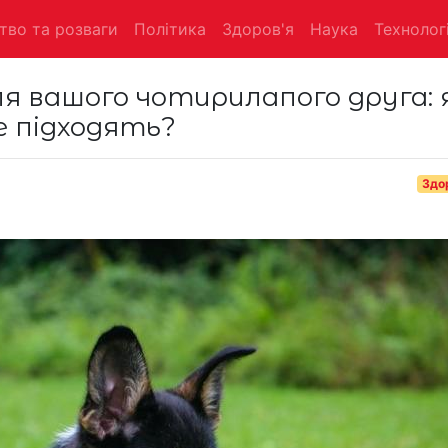
тво та розваги
Політика
Здоров'я
Наука
Технологі
я вашого чотирилапого друга: я
е підходять?
Здо