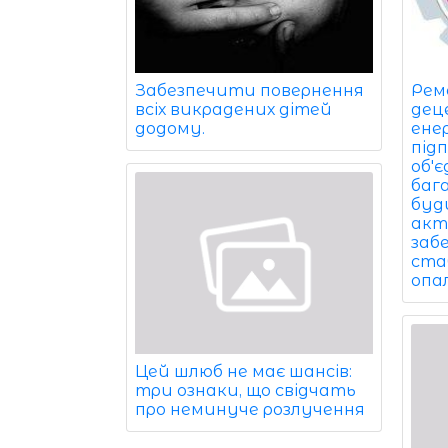
Забезпечити повернення
Рем
всіх викрадених дітей
дец
додому.
ене
під
об'
баг
буди
акт
заб
ста
опа
Цей шлюб не має шансів:
три ознаки, що свідчать
про неминуче розлучення