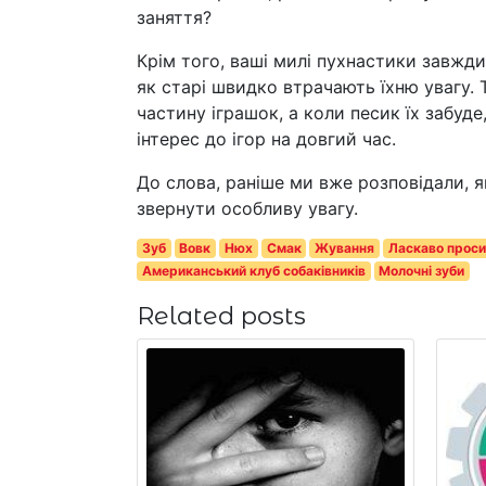
заняття?
Крім того, ваші милі пухнастики завжди
як старі швидко втрачають їхню увагу.
частину іграшок, а коли песик їх забуд
інтерес до ігор на довгий час.
До слова, раніше ми вже розповідали, я
звернути особливу увагу.
Зуб
Вовк
Нюх
Смак
Жування
Ласкаво прос
Американський клуб собаківників
Молочні зуби
Related posts