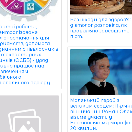
Без шкоди для здоров'я:
дієтолог розповіла, як
онтні роботи,
правильно завершити
ентралізоване
піст.
ргопостачання для
приємств, допомога
єднанням співвласників
атоквартирних
нків (ОСББ) - уряд
ивно працює над
езпеченням
більного
лювального періоду.
Маленький герой з
великим серцем: 11-річ
вінничанин Роман Олек
візьме участь у
Бостонському марафоні
20 хвилин.