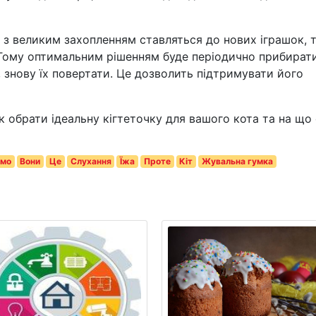
 з великим захопленням ставляться до нових іграшок, т
 Тому оптимальним рішенням буде періодично прибират
е, знову їх повертати. Це дозволить підтримувати його
к обрати ідеальну кігтеточку для вашого кота та на що 
имо
Вони
Це
Слухання
Їжа
Проте
Кіт
Жувальна гумка