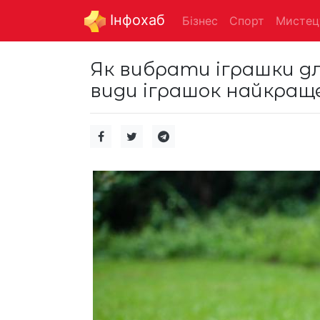
Інфохаб
Бізнес
Спорт
Мистец
Як вибрати іграшки дл
види іграшок найкращ