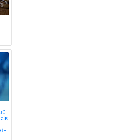
ний
сів
 -