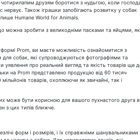
 чотирилапим друзям боротися з нудьгою, коли господ
с нервує. Також іграшки запобігають розвитку у собак
пише Humane World for Animals.
що можна зробити з великодніми пасками та яйцями, як
тформі Prom, ви маєте можливість ознайомитися з
и для собак, які супроводжуються фотографіями та
и уявлення про реальний вигляд та якість товарів ще д
льки на Prom представлено продукцію від 60 тисяч
0 мільйонів товарів, охоплюючи як звичайні, так і
 них може бути корисною для вашого пухнастого друга в
н з цих типів ближче.
езлічі форм і розмірів, і їх справжніми шанувальниками
 та носити з собою. Для чотирилапих друзів, які