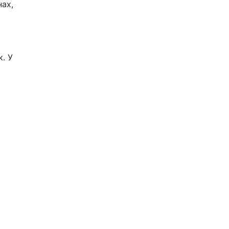
ах,
. У