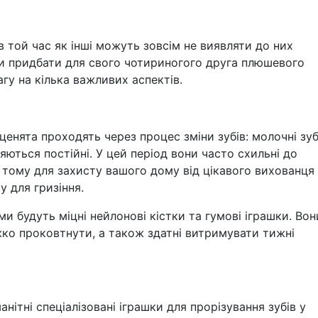
в той час як інші можуть зовсім не виявляти до них
ли придбати для свого чотириногого друга плюшевого
гу на кілька важливих аспектів.
цуценята проходять через процес зміни зубів: молочні зу
ляються постійні. У цей період вони часто схильні до
, тому для захисту вашого дому від цікавого вихованця
 для гризіння.
 будуть міцні нейлонові кістки та гумові іграшки. Вон
жко проковтнути, а також здатні витримувати тижні
анітні спеціалізовані іграшки для прорізування зубів у