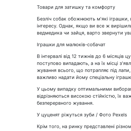
Товари для затишку та комфорту
Безліч собак обожнюють м'які іграшки, 
інтересу. Однак, якщо ви все ж виріши
ведмедика чи зайця, варто звернути ува
Іграшки для малюків-собачат
В інтервалі від 12 тижнів до 6 місяців 
поступово випадають, а на їх місці з'яв
жування всього, що потрапляє під лапи
важливо надати йому спеціальну іграшку
У цьому випадку оптимальними виборами
відрізняються високою стійкістю, їх ва
безперервного жування.
У цуценят ріжуться зуби / Фото Pexels
Крім того, на ринку представлені різном