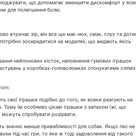
холоджувати, що допомагає зменшити дискомфорт у ясен
вини для полегшення болю.
о втрачає зір, він все ще має нюх, смак, слух та дотик
 потрібно зосередитися на моделях, що видають якісь
вання нейлонових кісток, наповнення гумових іграшок
стувань у коробках-головоломках спонукатиме сліпих
rom:
ь свої іграшки подібно до того, як вовки реагують на
. Тому їм особливо цікаві іграшки з запахом їжі, що
ни можуть спробувати розірвати.
ть значно менше привабливості для собак. Якщо пес не
вуки під час гри, то яке ж тоді задоволення від такого