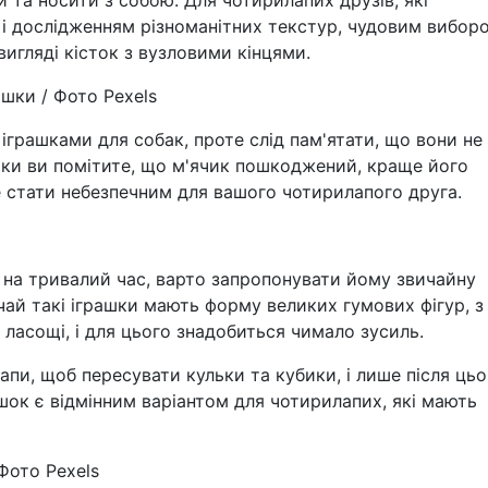
і дослідженням різноманітних текстур, чудовим вибор
вигляді кісток з вузловими кінцями.
шки / Фото Pexels
 іграшками для собак, проте слід пам'ятати, що вони не
ьки ви помітите, що м'ячик пошкоджений, краще його
е стати небезпечним для вашого чотирилапого друга.
 на тривалий час, варто запропонувати йому звичайну
чай такі іграшки мають форму великих гумових фігур, з
ласощі, і для цього знадобиться чимало зусиль.
лапи, щоб пересувати кульки та кубики, і лише після цьо
шок є відмінним варіантом для чотирилапих, які мають
Фото Pexels