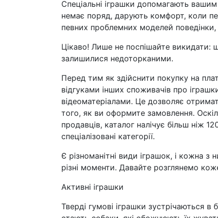
Спеціальні іграшки допомагають вашим
немає поряд, дарують комфорт, коли пе
певних проблемних моделей поведінки, 
Цікаво! Лише не поспішайте викидати: 
залишилися недоторканими.
Перед тим як здійснити покупку на пла
відгуками інших споживачів про іграшк
відеоматеріалами. Це дозволяє отримат
того, як ви оформите замовлення. Оскі
продавців, каталог налічує більш ніж 12
спеціалізовані категорії.
Є різноманітні види іграшок, і кожна з
різні моменти. Давайте розглянемо коже
Активні іграшки
Тверді гумові іграшки зустрічаються в б
стають собаки, які обожнюють їх жувати