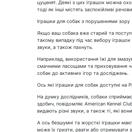
цуценят. Деякі з цих іграшок можна о
тоді як інші містять заспокійливі речо
Іграшки для собак з порушеннями зору
Якщо ваш собака вже старий та поступов
такому випадку під час вибору іграшок
звуки, а також пахнуть.
Наприклад, використання їжі для змазу
смачними ласощами та приховування ча
собак до активних ігор та досліджень.
Ось які іграшки для собак доступні на P
На думку дослідників, собаки сприймают
здобич, повідомляє American Kennel Club
видають різні звуки, а також ті, які во
А ось безшумні та жорсткі іграшки маю
може їх гризти, рвати або отримувати з