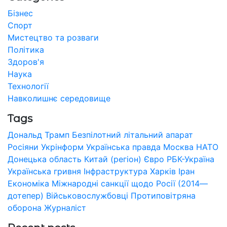
Бізнес
Спорт
Мистецтво та розваги
Політика
Здоров'я
Наука
Технології
Навколишнє середовище
Tags
Дональд Трамп
Безпілотний літальний апарат
Росіяни
Укрінформ
Українська правда
Москва
НАТО
Донецька область
Китай (регіон)
Євро
РБК-Україна
Українська гривня
Інфраструктура
Харків
Іран
Економіка
Міжнародні санкції щодо Росії (2014—
дотепер)
Військовослужбовці
Протиповітряна
оборона
Журналіст