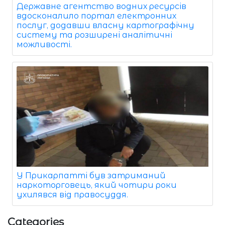
Державне агентство водних ресурсів
вдосконалило портал електронних
послуг, додавши власну картографічну
систему та розширені аналітичні
можливості.
У Прикарпатті був затриманий
наркоторговець, який чотири роки
ухилявся від правосуддя.
Categories