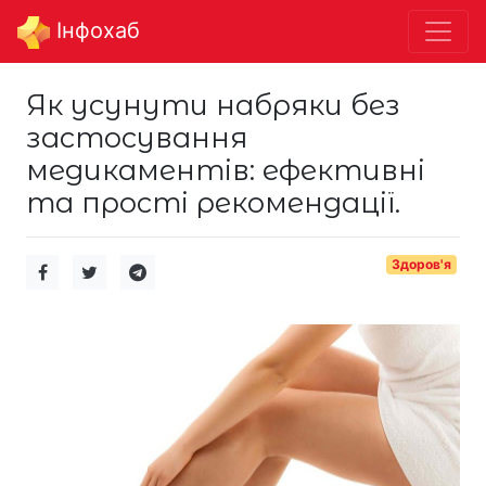
Інфохаб
Як усунути набряки без
застосування
медикаментів: ефективні
та прості рекомендації.
Здоров'я