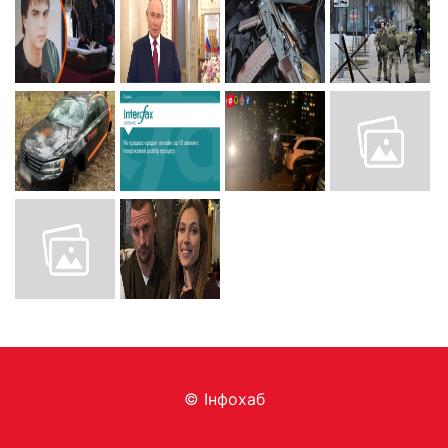
© Інфохаб