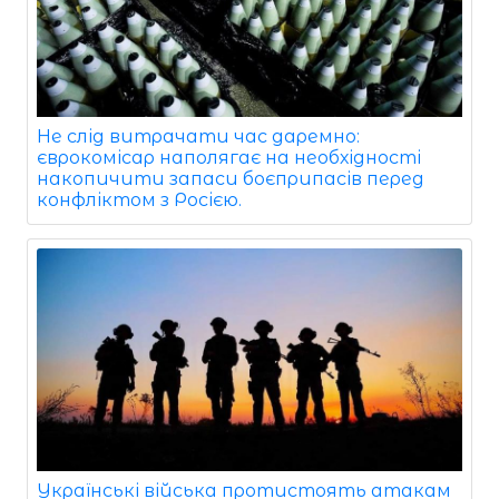
Не слід витрачати час даремно:
єврокомісар наполягає на необхідності
накопичити запаси боєприпасів перед
конфліктом з Росією.
Українські війська протистоять атакам