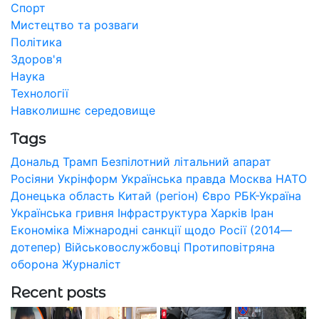
Спорт
Мистецтво та розваги
Політика
Здоров'я
Наука
Технології
Навколишнє середовище
Tags
Дональд Трамп
Безпілотний літальний апарат
Росіяни
Укрінформ
Українська правда
Москва
НАТО
Донецька область
Китай (регіон)
Євро
РБК-Україна
Українська гривня
Інфраструктура
Харків
Іран
Економіка
Міжнародні санкції щодо Росії (2014—
дотепер)
Військовослужбовці
Протиповітряна
оборона
Журналіст
Recent posts