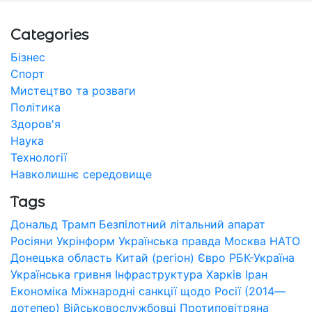
Categories
Бізнес
Спорт
Мистецтво та розваги
Політика
Здоров'я
Наука
Технології
Навколишнє середовище
Tags
Дональд Трамп
Безпілотний літальний апарат
Росіяни
Укрінформ
Українська правда
Москва
НАТО
Донецька область
Китай (регіон)
Євро
РБК-Україна
Українська гривня
Інфраструктура
Харків
Іран
Економіка
Міжнародні санкції щодо Росії (2014—
дотепер)
Військовослужбовці
Протиповітряна